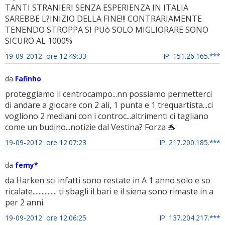
TANTI STRANIERI SENZA ESPERIENZA IN ITALIA
SAREBBE L?INIZIO DELLA FINE!!! CONTRARIAMENTE
TENENDO STROPPA SI PUò SOLO MIGLIORARE SONO
SICURO AL 1000%
19-09-2012 ore 12:49:33
IP: 151.26.165.***
da
Fafinho
proteggiamo il centrocampo...nn possiamo permetterci
di andare a giocare con 2 ali, 1 punta e 1 trequartista...ci
vogliono 2 mediani con i controc...altrimenti ci tagliano
come un budino...notizie dal Vestina? Forza 🐬
19-09-2012 ore 12:07:23
IP: 217.200.185.***
da
femy*
da Harken sci infatti sono restate in A 1 anno solo e so
ricalate................ ti sbagli il bari e il siena sono rimaste in a
per 2 anni.
19-09-2012 ore 12:06:25
IP: 137.204.217.***