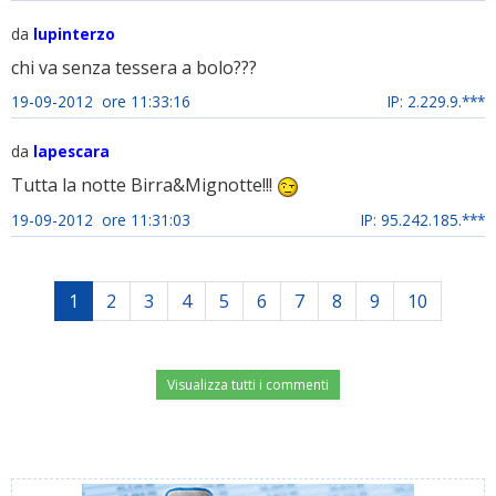
da
lupinterzo
chi va senza tessera a bolo???
19-09-2012 ore 11:33:16
IP: 2.229.9.***
da
lapescara
Tutta la notte Birra&Mignotte!!!
19-09-2012 ore 11:31:03
IP: 95.242.185.***
1
2
3
4
5
6
7
8
9
10
Visualizza tutti i commenti