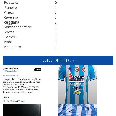
Pescara
0
Pianese
0
Pineto
0
Ravenna
0
Reggiana
0
Sambenedettese
0
Spezia
0
Torres
0
Vado
0
Vis Pesaro
0
FOTO DEI TIFOSI