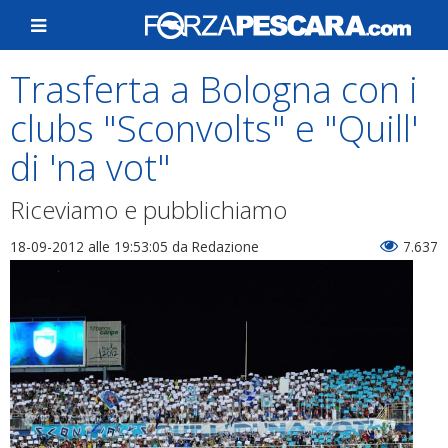
Trasferta a Bologna con i
clubs "Sconvolts" e "Quill'
di 'na vot"
Riceviamo e pubblichiamo
18-09-2012 alle 19:53:05
da Redazione
7.637