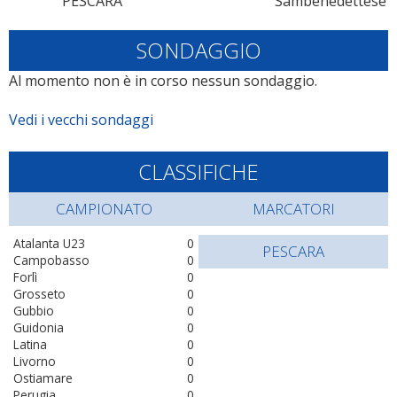
PESCARA
Sambenedettese
SONDAGGIO
Al momento non è in corso nessun sondaggio.
Vedi i vecchi sondaggi
CLASSIFICHE
CAMPIONATO
MARCATORI
Atalanta U23
0
PESCARA
Campobasso
0
Forlì
0
Grosseto
0
Gubbio
0
Guidonia
0
Latina
0
Livorno
0
Ostiamare
0
Perugia
0