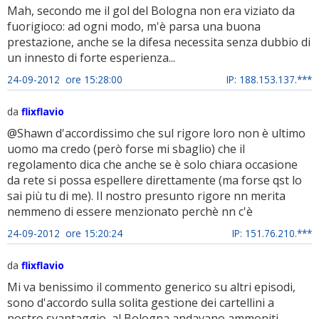
Mah, secondo me il gol del Bologna non era viziato da
fuorigioco: ad ogni modo, m'è parsa una buona
prestazione, anche se la difesa necessita senza dubbio di
un innesto di forte esperienza...
24-09-2012 ore 15:28:00
IP: 188.153.137.***
da
flixflavio
@Shawn d'accordissimo che sul rigore loro non è ultimo
uomo ma credo (però forse mi sbaglio) che il
regolamento dica che anche se è solo chiara occasione
da rete si possa espellere direttamente (ma forse qst lo
sai più tu di me). Il nostro presunto rigore nn merita
nemmeno di essere menzionato perchè nn c'è
24-09-2012 ore 15:20:24
IP: 151.76.210.***
da
flixflavio
Mi va benissimo il commento generico su altri episodi,
sono d'accordo sulla solita gestione dei cartellini a
nostro svantaggio, al Bologna andavano ammoniti