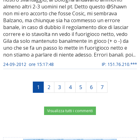
almeno altri 2-3 uomini nel pt. Detto questo @Shawn
non mi ero accorto che fosse Cosic, mi sembrava
Balzano, ma chiunque sia ha commesso un errore
banale, in caso di dubbio il regolamento dice di lasciar
correre e io stavolta nn vedo il fuorigioco netto, vedo
Gila da solo mantenuto banalmente in gioco (+ o -) da
uno che se fa un passo lo mette in fuorigioco netto e
non stiamo a parlare di niente adesso. Errori banali. poi...
24-09-2012 ore 15:17:48
IP: 151.76.210.***
1
2
3
4
5
6
7
Visualizza tutti i commenti