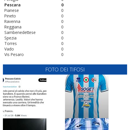
Pescara
0
Pianese
0
Pineto
0
Ravenna
0
Reggiana
0
Sambenedettese
0
Spezia
0
Torres
0
Vado
0
Vis Pesaro
0
FOTO DEI TIFOSI