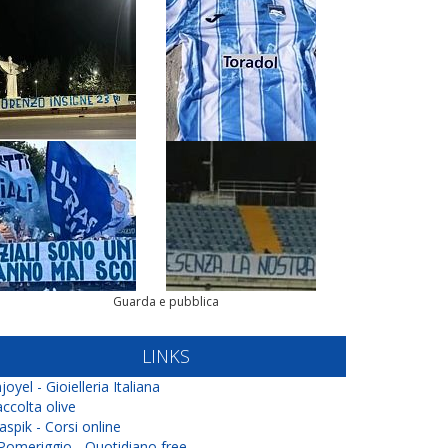
Guarda e pubblica
LINKS
joyel - Gioielleria Italiana
ccolta olive
aspik - Corsi online
 Pomeriggio - Quotidiano free