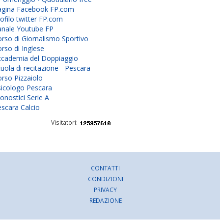
agina Facebook FP.com
ofilo twitter FP.com
anale Youtube FP
rso di Giornalismo Sportivo
rso di Inglese
ccademia del Doppiaggio
uola di recitazione - Pescara
rso Pizzaiolo
sicologo Pescara
onostici Serie A
scara Calcio
Visitatori:
CONTATTI
CONDIZIONI
PRIVACY
REDAZIONE