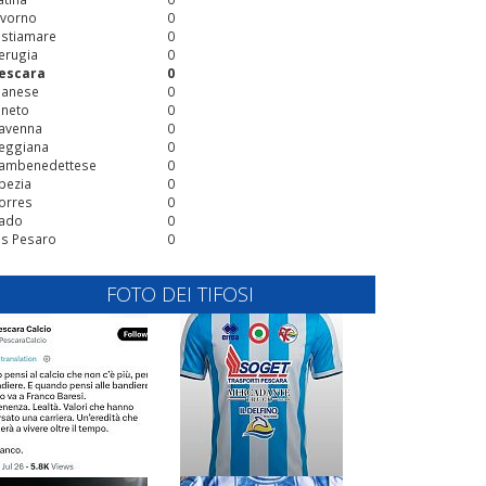
ivorno
0
stiamare
0
erugia
0
escara
0
ianese
0
ineto
0
avenna
0
eggiana
0
ambenedettese
0
pezia
0
orres
0
ado
0
is Pesaro
0
FOTO DEI TIFOSI