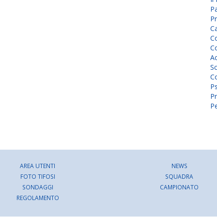
P
Pr
C
Co
Co
A
Sc
Co
P
Pr
Pe
AREA UTENTI
NEWS
FOTO TIFOSI
SQUADRA
SONDAGGI
CAMPIONATO
REGOLAMENTO