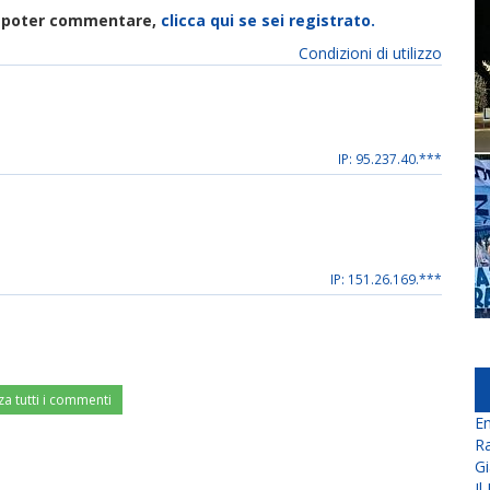
di poter commentare,
clicca qui se sei registrato.
Condizioni di utilizzo
IP: 95.237.40.***
IP: 151.26.169.***
za tutti i commenti
En
Ra
Gi
Il