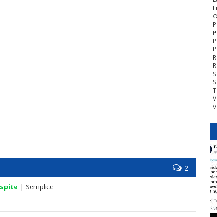
L
O
P
P
P
P
R
R
S
S
T
V
V
2
spite
| Semplice