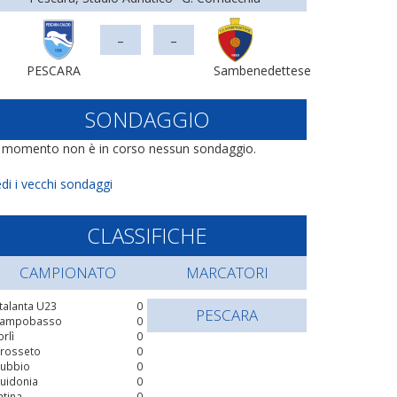
-
-
PESCARA
Sambenedettese
SONDAGGIO
l momento non è in corso nessun sondaggio.
di i vecchi sondaggi
CLASSIFICHE
CAMPIONATO
MARCATORI
talanta U23
0
PESCARA
ampobasso
0
orlì
0
rosseto
0
ubbio
0
uidonia
0
atina
0