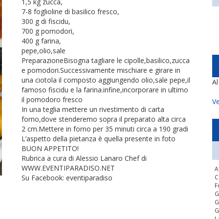
1,5 kg zucca,
7-8 foglioline di basilico fresco,
300 g di fiscidu,
700 g pomodori,
400 g farina,
pepe,olio,sale
PreparazioneBisogna tagliare le cipolle,basilico,zucca
e pomodori.Successivamente mischiare e girare in
una ciotola il composto aggiungendo olio,sale pepe,il
A
famoso fiscidu e la farina.infine,incorporare in ultimo
il pomodoro fresco
Ve
In una teglia mettere un rivestimento di carta
forno,dove stenderemo sopra il preparato alta circa
2 cm.Mettere in forno per 35 minuti circa a 190 gradi
L’aspetto della pietanza è quella presente in foto
BUON APPETITO!
Rubrica a cura di Alessio Lanaro Chef di
WWW.EVENTIPARADISO.NET
A
Su Facebook: eventiparadiso
C
F
G
G
G
L