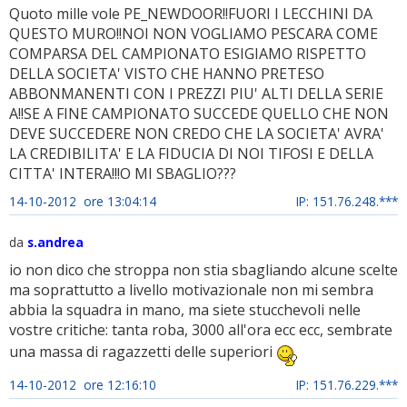
Quoto mille vole PE_NEWDOOR!!FUORI I LECCHINI DA
QUESTO MURO!!NOI NON VOGLIAMO PESCARA COME
COMPARSA DEL CAMPIONATO ESIGIAMO RISPETTO
DELLA SOCIETA' VISTO CHE HANNO PRETESO
ABBONMANENTI CON I PREZZI PIU' ALTI DELLA SERIE
A!!SE A FINE CAMPIONATO SUCCEDE QUELLO CHE NON
DEVE SUCCEDERE NON CREDO CHE LA SOCIETA' AVRA'
LA CREDIBILITA' E LA FIDUCIA DI NOI TIFOSI E DELLA
CITTA' INTERA!!!O MI SBAGLIO???
14-10-2012 ore 13:04:14
IP: 151.76.248.***
da
s.andrea
io non dico che stroppa non stia sbagliando alcune scelte
ma soprattutto a livello motivazionale non mi sembra
abbia la squadra in mano, ma siete stucchevoli nelle
vostre critiche: tanta roba, 3000 all'ora ecc ecc, sembrate
una massa di ragazzetti delle superiori
14-10-2012 ore 12:16:10
IP: 151.76.229.***