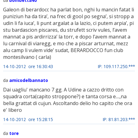
da
bombetta40
Galeon di berardocc ha parlat bon, nghi lu mancin fatat li
puniziun ha da tira’, na frec di gool po segna’, si stropp a
udin li fa iuca’, li punt argalat a la lazio, ci putem arpia’, pi
stu bardascion piscares, du strufett scriv vules, l’avem
mannat a pis ardirrizza’ la torr, e dopo l’avem mannat a
lu carnival di viaregg, e mo che a piscar arturnat, mezz
alu camp li vulem vide’ sudat, BERARDOCCO fun club
montesilvano ( carla)
14-10-2012 ore 16:30:43
IP: 109.117.250.***
da
amicodelbannato
Dai uagliu' mancano 7 gg. A Udine a cazzo dritto con
squadra corta(capito stroppone?) e tanta corsa e....,na
bella grattat di cujun. Ascoltando delio ho capito che ora
e' libero
14-10-2012 ore 15:28:15
IP: 81.81.203.***
da
tore