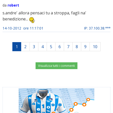
da
robert
s.andre' allora pensaci tu a stroppa, fagli na'
benedizione...
14-10-2012 ore 11:17:01
IP: 37.100.38.***
1
2
3
4
5
6
7
8
9
10
Visualizza tutti i commenti