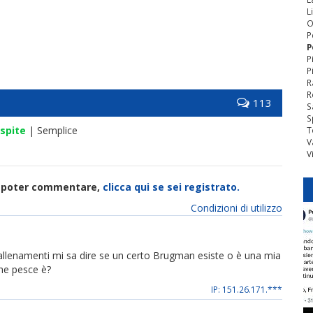
L
O
P
P
P
P
R
R
113
S
S
spite
| Semplice
T
V
V
di poter commentare,
clicca qui se sei registrato.
Condizioni di utilizzo
i allenamenti mi sa dire se un certo Brugman esiste o è una mia
che pesce è?
IP: 151.26.171.***