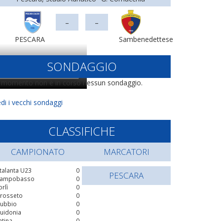
-
-
PESCARA
Sambenedettese
SONDAGGIO
l momento non è in corso nessun sondaggio.
di i vecchi sondaggi
CLASSIFICHE
CAMPIONATO
MARCATORI
talanta U23
0
PESCARA
ampobasso
0
orlì
0
rosseto
0
ubbio
0
uidonia
0
atina
0