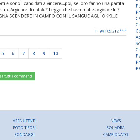
ti e sono i candidati a vincere....poi, se loro fanno una partita
P
ostra. Arginare di natale? Leggo che basterebbe arginare lui?
Pr
. BISOGNA SCENDERE IN CAMPO CON IL SANGUE AGLI OKKI...E
C
Co
Co
IP: 94.165.212.***
A
Sc
Co
5
6
7
8
9
10
P
Pr
Pe
za tutti i commenti
AREA UTENTI
NEWS
FOTO TIFOSI
SQUADRA
SONDAGGI
CAMPIONATO