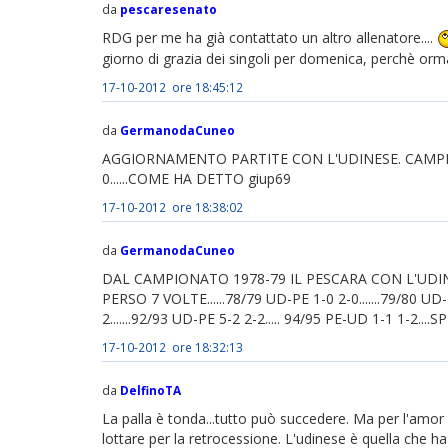
da
pescaresenato
RDG per me ha già contattato un altro allenatore....
giorno di grazia dei singoli per domenica, perchè orm
17-10-2012 ore 18:45:12
da
GermanodaCuneo
AGGIORNAMENTO PARTITE CON L'UDINESE. CAMPIONATO
0......COME HA DETTO giup69
17-10-2012 ore 18:38:02
da
GermanodaCuneo
DAL CAMPIONATO 1978-79 IL PESCARA CON L'UDI
PERSO 7 VOLTE......78/79 UD-PE 1-0 2-0.......79/80 UD-P
2.......92/93 UD-PE 5-2 2-2..... 94/95 PE-UD 1-1 1-2
17-10-2012 ore 18:32:13
da
DelfinoTA
La palla è tonda...tutto può succedere. Ma per l'amor 
lottare per la retrocessione. L'udinese è quella che ha