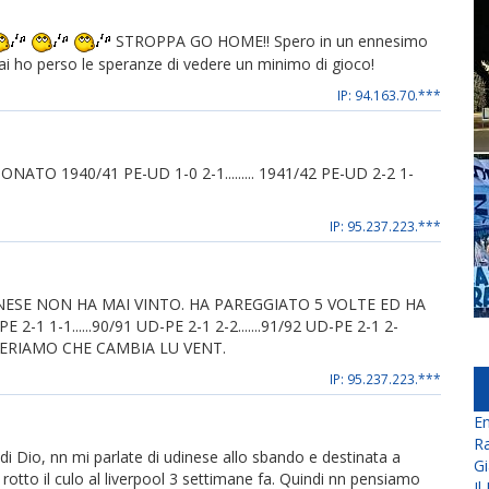
STROPPA GO HOME!! Spero in un ennesimo
ai ho perso le speranze di vedere un minimo di gioco!
IP: 94.163.70.***
 1940/41 PE-UD 1-0 2-1......... 1941/42 PE-UD 2-2 1-
IP: 95.237.223.***
NESE NON HA MAI VINTO. HA PAREGGIATO 5 VOLTE ED HA
E 2-1 1-1......90/91 UD-PE 2-1 2-2.......91/92 UD-PE 2-1 2-
....SPERIAMO CHE CAMBIA LU VENT.
IP: 95.237.223.***
En
Ra
di Dio, nn mi parlate di udinese allo sbando e destinata a
Gi
 rotto il culo al liverpool 3 settimane fa. Quindi nn pensiamo
Il