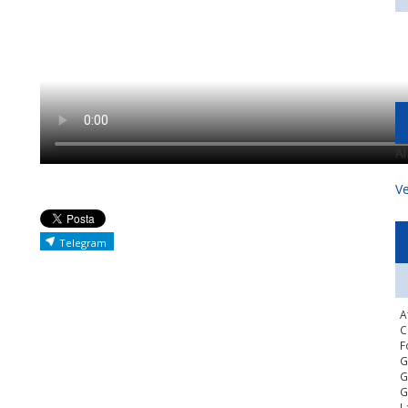
A
Ve
Telegram
A
C
F
G
G
G
L