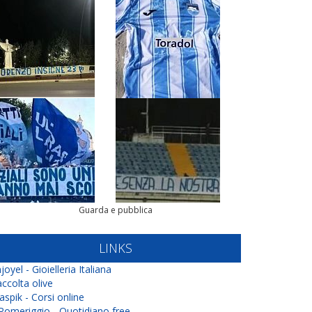
Guarda e pubblica
LINKS
joyel - Gioielleria Italiana
ccolta olive
aspik - Corsi online
 Pomeriggio - Quotidiano free