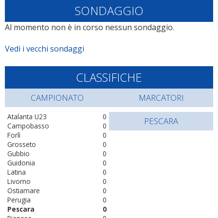
SONDAGGIO
Al momento non è in corso nessun sondaggio.
Vedi i vecchi sondaggi
CLASSIFICHE
CAMPIONATO
MARCATORI
Atalanta U23
0
PESCARA
Campobasso
0
Forlì
0
Grosseto
0
Gubbio
0
Guidonia
0
Latina
0
Livorno
0
Ostiamare
0
Perugia
0
Pescara
0