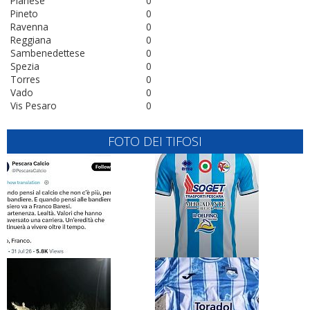
Pianese
0
Pineto
0
Ravenna
0
Reggiana
0
Sambenedettese
0
Spezia
0
Torres
0
Vado
0
Vis Pesaro
0
FOTO DEI TIFOSI