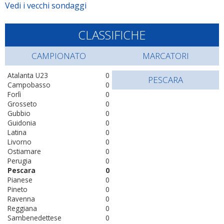
Vedi i vecchi sondaggi
CLASSIFICHE
CAMPIONATO
MARCATORI
Atalanta U23
0
PESCARA
Campobasso
0
Forlì
0
Grosseto
0
Gubbio
0
Guidonia
0
Latina
0
Livorno
0
Ostiamare
0
Perugia
0
Pescara
0
Pianese
0
Pineto
0
Ravenna
0
Reggiana
0
Sambenedettese
0