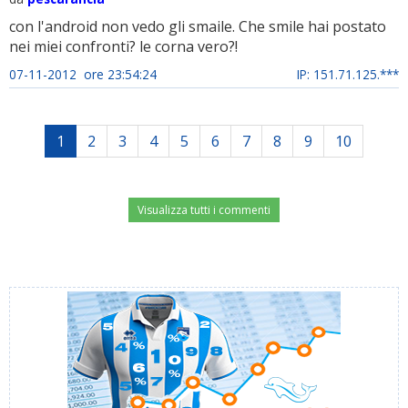
con l'android non vedo gli smaile. Che smile hai postato
nei miei confronti? le corna vero?!
07-11-2012 ore 23:54:24
IP: 151.71.125.***
1
2
3
4
5
6
7
8
9
10
Visualizza tutti i commenti