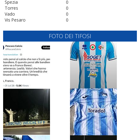
Spezia
0
Torres
0
Vado
0
Vis Pesaro
0
FOTO DEI TIFOSI