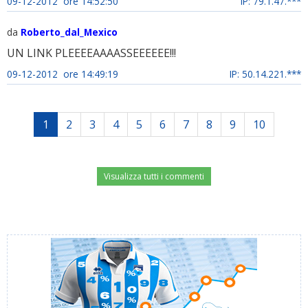
09-12-2012 ore 14:52:50
IP: 79.1.47.***
da
Roberto_dal_Mexico
UN LINK PLEEEEAAAASSEEEEEE!!!
09-12-2012 ore 14:49:19
IP: 50.14.221.***
1
2
3
4
5
6
7
8
9
10
Visualizza tutti i commenti