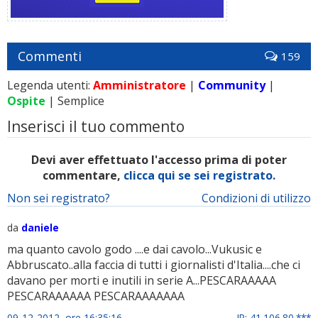
Commenti
159
Legenda utenti:
Amministratore
|
Community
|
Ospite
| Semplice
Inserisci il tuo commento
Devi aver effettuato l'accesso prima di poter
commentare,
clicca qui se sei registrato.
Non sei registrato?
Condizioni di utilizzo
da
daniele
ma quanto cavolo godo ....e dai cavolo...Vukusic e
Abbruscato..alla faccia di tutti i giornalisti d'Italia....che ci
davano per morti e inutili in serie A...PESCARAAAAA
PESCARAAAAAA PESCARAAAAAAA
09-12-2012 ore 16:35:16
IP: 41.106.80.***