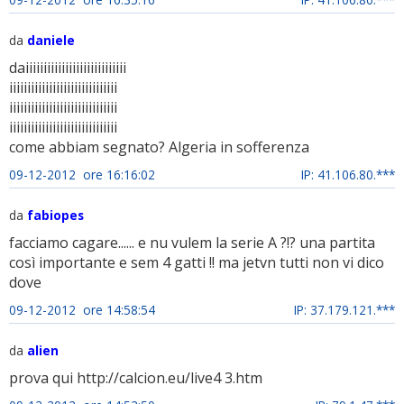
da
daniele
daiiiiiiiiiiiiiiiiiiiiiiiiiiii
iiiiiiiiiiiiiiiiiiiiiiiiiiiiii
iiiiiiiiiiiiiiiiiiiiiiiiiiiiii
iiiiiiiiiiiiiiiiiiiiiiiiiiiiii
come abbiam segnato? Algeria in sofferenza
09-12-2012 ore 16:16:02
IP: 41.106.80.***
da
fabiopes
facciamo cagare...... e nu vulem la serie A ?!? una partita
così importante e sem 4 gatti !! ma jetvn tutti non vi dico
dove
09-12-2012 ore 14:58:54
IP: 37.179.121.***
da
alien
prova qui http://calcion.eu/live4 3.htm