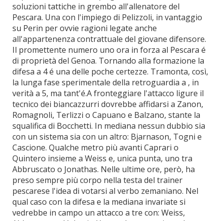
soluzioni tattiche in grembo all'allenatore del
Pescara. Una con l'impiego di Pelizzoli, in vantaggio
su Perin per ovvie ragioni legate anche
all'appartenenza contrattuale del giovane difensore.
Il promettente numero uno ora in forza al Pescara é
di proprietà del Genoa. Tornando alla formazione la
difesa a 4 é una delle poche certezze. Tramonta, così,
la lunga fase sperimentale della retroguardia a , in
verità a 5, ma tant'é.A fronteggiare l'attacco ligure il
tecnico dei biancazzurri dovrebbe affidarsi a Zanon,
Romagnoli, Terlizzi o Capuano e Balzano, stante la
squalifica di Bocchetti. In mediana nessun dubbio sia
con un sistema sia con un altro: Bjarnason, Togni e
Cascione. Qualche metro più avanti Caprari o
Quintero insieme a Weiss e, unica punta, uno tra
Abbruscato o Jonathas. Nelle ultime ore, però, ha
preso sempre più corpo nella testa del trainer
pescarese l'idea di votarsi al verbo zemaniano. Nel
qual caso con la difesa e la mediana invariate si
vedrebbe in campo un attacco a tre con: Weiss,