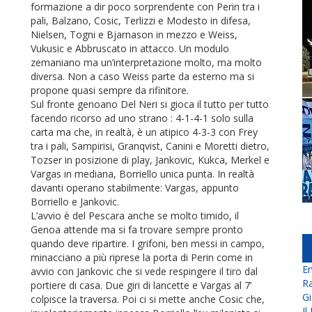
formazione a dir poco sorprendente con Perin tra i
pali, Balzano, Cosic, Terlizzi e Modesto in difesa,
Nielsen, Togni e Bjarnason in mezzo e Weiss,
Vukusic e Abbruscato in attacco. Un modulo
zemaniano ma un’interpretazione molto, ma molto
diversa. Non a caso Weiss parte da esterno ma si
propone quasi sempre da rifinitore.
Sul fronte genoano Del Neri si gioca il tutto per tutto
facendo ricorso ad uno strano : 4-1-4-1 solo sulla
carta ma che, in realtà, è un atipico 4-3-3 con Frey
tra i pali, Sampirisi, Granqvist, Canini e Moretti dietro,
Tozser in posizione di play, Jankovic, Kukca, Merkel e
Vargas in mediana, Borriello unica punta. In realtà
davanti operano stabilmente: Vargas, appunto
Borriello e Jankovic.
L’avvio è del Pescara anche se molto timido, il
Genoa attende ma si fa trovare sempre pronto
quando deve ripartire. I grifoni, ben messi in campo,
minacciano a più riprese la porta di Perin come in
En
avvio con Jankovic che si vede respingere il tiro dal
Ra
portiere di casa. Due giri di lancette e Vargas al 7’
Gi
colpisce la traversa. Poi ci si mette anche Cosic che,
Il