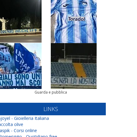
Guarda e pubblica
LINKS
joyel - Gioielleria Italiana
ccolta olive
aspik - Corsi online
 Pomeriggio - Quotidiano free