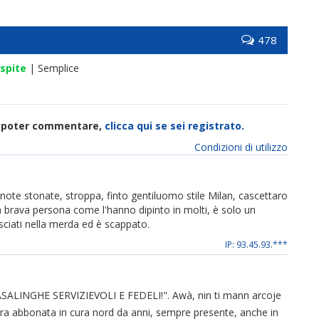
478
spite
| Semplice
di poter commentare,
clicca qui se sei registrato.
Condizioni di utilizzo
 note stonate, stroppa, finto gentiluomo stile Milan, cascettaro
rava persona come l'hanno dipinto in molti, è solo un
ciati nella merda ed è scappato.
IP: 93.45.93.***
LINGHE SERVIZIEVOLI E FEDELI!". Awà, nin ti mann arcoje
ra abbonata in cura nord da anni, sempre presente, anche in