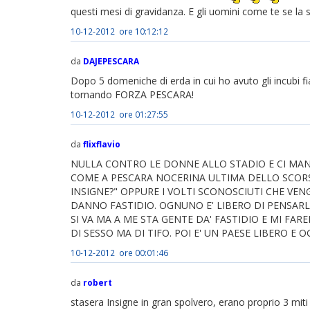
questi mesi di gravidanza. E gli uomini come te se 
10-12-2012 ore 10:12:12
da
DAJEPESCARA
Dopo 5 domeniche di erda in cui ho avuto gli incubi f
tornando FORZA PESCARA!
10-12-2012 ore 01:27:55
da
flixflavio
NULLA CONTRO LE DONNE ALLO STADIO E CI MAN
COME A PESCARA NOCERINA ULTIMA DELLO SCORS
INSIGNE?" OPPURE I VOLTI SCONOSCIUTI CHE VE
DANNO FASTIDIO. OGNUNO E' LIBERO DI PENSARLA
SI VA MA A ME STA GENTE DA' FASTIDIO E MI FAR
DI SESSO MA DI TIFO. POI E' UN PAESE LIBERO E
10-12-2012 ore 00:01:46
da
robert
stasera Insigne in gran spolvero, erano proprio 3 miti