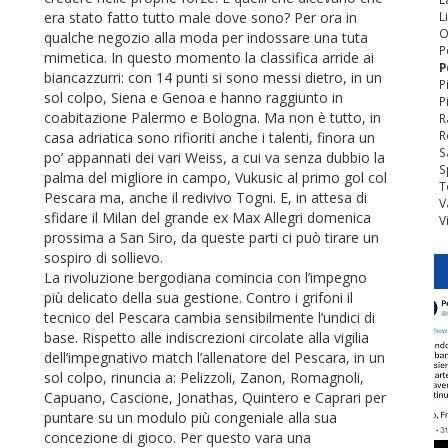
era stato fatto tutto male dove sono? Per ora in
L
O
qualche negozio alla moda per indossare una tuta
P
mimetica. In questo momento la classifica arride ai
P
biancazzurri: con 14 punti si sono messi dietro, in un
P
sol colpo, Siena e Genoa e hanno raggiunto in
P
coabitazione Palermo e Bologna. Ma non è tutto, in
R
R
casa adriatica sono rifioriti anche i talenti, finora un
S
po’ appannati dei vari Weiss, a cui va senza dubbio la
S
palma del migliore in campo, Vukusic al primo gol col
T
Pescara ma, anche il redivivo Togni. E, in attesa di
V
sfidare il Milan del grande ex Max Allegri domenica
V
prossima a San Siro, da queste parti ci può tirare un
sospiro di sollievo.
La rivoluzione bergodiana comincia con l’impegno
più delicato della sua gestione. Contro i grifoni il
tecnico del Pescara cambia sensibilmente l’undici di
base. Rispetto alle indiscrezioni circolate alla vigilia
dell’impegnativo match l’allenatore del Pescara, in un
sol colpo, rinuncia a: Pelizzoli, Zanon, Romagnoli,
Capuano, Cascione, Jonathas, Quintero e Caprari per
puntare su un modulo più congeniale alla sua
concezione di gioco. Per questo vara una