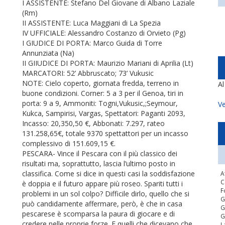
I ASSISTENTE: Stefano Del Giovane di Albano Laziale
(Rm)
II ASSISTENTE: Luca Maggiani di La Spezia
IV UFFICIALE: Alessandro Costanzo di Orvieto (Pg)
I GIUDICE DI PORTA: Marco Guida di Torre
Annunziata (Na)
II GIIUDICE DI PORTA: Maurizio Mariani di Aprilia (Lt)
MARCATORI: 52’ Abbruscato; 73’ Vukusic
NOTE: Cielo coperto, giornata fredda, terreno in
A
buone condizioni. Corner: 5 a 3 per il Genoa, tiri in
porta: 9 a 9, Ammoniti: Togni,Vukusic,;Seymour,
Ve
Kukca, Sampirisi, Vargas, Spettatori: Paganti 2093,
Incasso: 20,350,50 €, Abbonati: 7.297, rateo
131.258,65€, totale 9370 spettattori per un incasso
complessivo di 151.609,15 €.
PESCARA- Vince il Pescara con il più classico dei
risultati ma, soprattutto, lascia l’ultimo posto in
classifica. Come si dice in questi casi la soddisfazione
A
C
è doppia e il futuro appare più roseo. Spariti tutti i
F
problemi in un sol colpo? Difficile dirlo, quello che si
G
può candidamente affermare, però, è che in casa
G
pescarese è scomparsa la paura di giocare e di
G
credere nelle proprie forze. E quelli che dicevano che
L