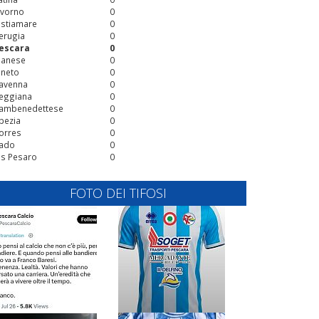
ivorno
0
stiamare
0
erugia
0
escara
0
ianese
0
ineto
0
avenna
0
eggiana
0
ambenedettese
0
pezia
0
orres
0
ado
0
is Pesaro
0
FOTO DEI TIFOSI