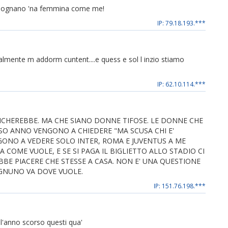
la sognano 'na femmina come me!
IP: 79.18.193.***
ialmente m addorm cuntent....e quess e sol l inzio stiamo
IP: 62.10.114.***
CHEREBBE. MA CHE SIANO DONNE TIFOSE. LE DONNE CHE
O ANNO VENGONO A CHIEDERE "MA SCUSA CHI E'
NGONO A VEDERE SOLO INTER, ROMA E JUVENTUS A ME
 COME VUOLE, E SE SI PAGA IL BIGLIETTO ALLO STADIO CI
EBBE PIACERE CHE STESSE A CASA. NON E' UNA QUESTIONE
 OGNUNO VA DOVE VUOLE.
IP: 151.76.198.***
 l'anno scorso questi qua'