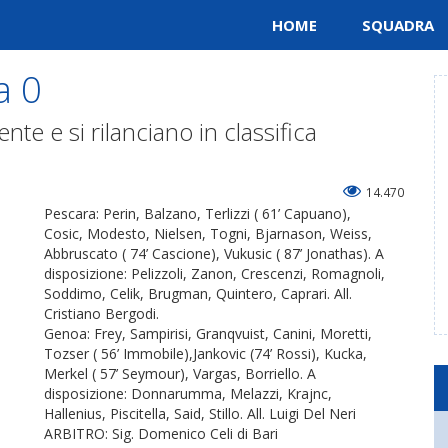
HOME
SQUADRA
a 0
te e si rilanciano in classifica
14.470
Pescara: Perin, Balzano, Terlizzi ( 61’ Capuano),
Cosic, Modesto, Nielsen, Togni, Bjarnason, Weiss,
Abbruscato ( 74’ Cascione), Vukusic ( 87’ Jonathas). A
disposizione: Pelizzoli, Zanon, Crescenzi, Romagnoli,
Soddimo, Celik, Brugman, Quintero, Caprari. All.
Cristiano Bergodi.
Genoa: Frey, Sampirisi, Granqvuist, Canini, Moretti,
Tozser ( 56’ Immobile),Jankovic (74’ Rossi), Kucka,
Merkel ( 57’ Seymour), Vargas, Borriello. A
disposizione: Donnarumma, Melazzi, Krajnc,
Hallenius, Piscitella, Said, Stillo. All. Luigi Del Neri
ARBITRO: Sig. Domenico Celi di Bari