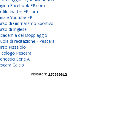
agina Facebook FP.com
ofilo twitter FP.com
anale Youtube FP
rso di Giornalismo Sportivo
rso di Inglese
ccademia del Doppiaggio
uola di recitazione - Pescara
rso Pizzaiolo
sicologo Pescara
onostici Serie A
scara Calcio
Visitatori: