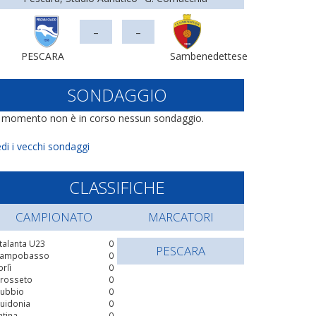
-
-
PESCARA
Sambenedettese
SONDAGGIO
l momento non è in corso nessun sondaggio.
di i vecchi sondaggi
CLASSIFICHE
CAMPIONATO
MARCATORI
talanta U23
0
PESCARA
ampobasso
0
orlì
0
rosseto
0
ubbio
0
uidonia
0
atina
0