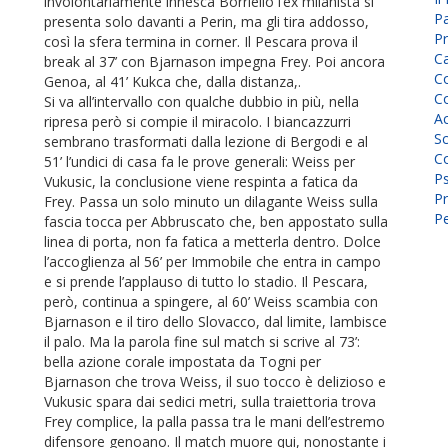
involontariamente innesca Borriello l’ex milanista si
P
presenta solo davanti a Perin, ma gli tira addosso,
Pr
così la sfera termina in corner. Il Pescara prova il
C
break al 37’ con Bjarnason impegna Frey. Poi ancora
Co
Genoa, al 41’ Kukca che, dalla distanza,.
Co
Si va all’intervallo con qualche dubbio in più, nella
A
ripresa però si compie il miracolo. I biancazzurri
Sc
sembrano trasformati dalla lezione di Bergodi e al
Co
51’ l’undici di casa fa le prove generali: Weiss per
P
Vukusic, la conclusione viene respinta a fatica da
Pr
Frey. Passa un solo minuto un dilagante Weiss sulla
Pe
fascia tocca per Abbruscato che, ben appostato sulla
linea di porta, non fa fatica a metterla dentro. Dolce
l’accoglienza al 56’ per Immobile che entra in campo
e si prende l’applauso di tutto lo stadio. Il Pescara,
però, continua a spingere, al 60’ Weiss scambia con
Bjarnason e il tiro dello Slovacco, dal limite, lambisce
il palo. Ma la parola fine sul match si scrive al 73’:
bella azione corale impostata da Togni per
Bjarnason che trova Weiss, il suo tocco è delizioso e
Vukusic spara dai sedici metri, sulla traiettoria trova
Frey complice, la palla passa tra le mani dell’estremo
difensore genoano. Il match muore qui, nonostante i