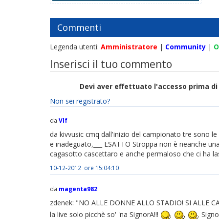
Commenti
Legenda utenti:
Amministratore
|
Community
|
O
Inserisci il tuo commento
Devi aver effettuato l'accesso prima 
Non sei registrato?
da
Vlf
da kivvusic cmq dall'inizio del campionato tre sono le
e inadeguato,___ ESATTO Stroppa non è neanche una b
cagasotto cascettaro e anche permaloso che ci ha las
10-12-2012 ore 15:04:10
da
magenta982
zdenek: "NO ALLE DONNE ALLO STADIO! SI ALLE CASA
la live solo picchè so' 'na SignorA!!!
Signo