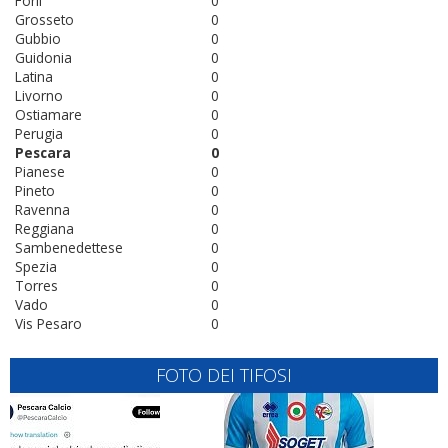
Forlì
0
Grosseto
0
Gubbio
0
Guidonia
0
Latina
0
Livorno
0
Ostiamare
0
Perugia
0
Pescara
0
Pianese
0
Pineto
0
Ravenna
0
Reggiana
0
Sambenedettese
0
Spezia
0
Torres
0
Vado
0
Vis Pesaro
0
FOTO DEI TIFOSI