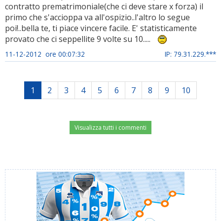
contratto prematrimoniale(che ci deve stare x forza) il
primo che s'accioppa va all'ospizio..l'altro lo segue
poi!..bella te, ti piace vincere facile. E' statisticamente
provato che ci seppellite 9 volte su 10.....
11-12-2012 ore 00:07:32
IP: 79.31.229.***
1
2
3
4
5
6
7
8
9
10
Visualizza tutti i commenti