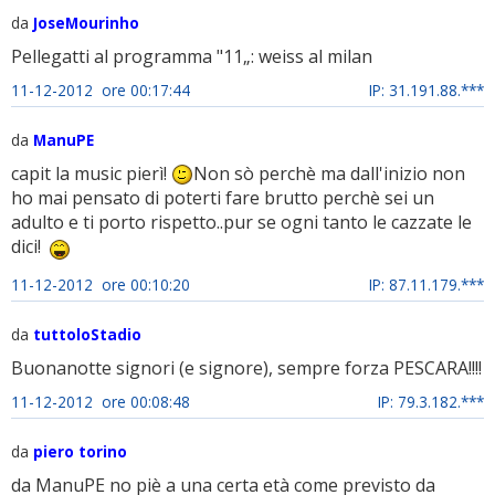
da
JoseMourinho
Pellegatti al programma "11„: weiss al milan
11-12-2012 ore 00:17:44
IP: 31.191.88.***
da
ManuPE
capit la music pierì!
Non sò perchè ma dall'inizio non
ho mai pensato di poterti fare brutto perchè sei un
adulto e ti porto rispetto..pur se ogni tanto le cazzate le
dici!
11-12-2012 ore 00:10:20
IP: 87.11.179.***
da
tuttoloStadio
Buonanotte signori (e signore), sempre forza PESCARA!!!!
11-12-2012 ore 00:08:48
IP: 79.3.182.***
da
piero torino
da ManuPE no piè a una certa età come previsto da