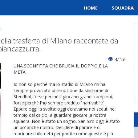
HOME
SQUADRA
o
lla trasferta di Milano raccontate da
biancazzurra.
4.119
UNA SCONFITTA CHE BRUCIA IL DOPPIO E LA
META'
Io non so perché ma lo stadio di Milano mi ha
sempre provocato un’emozione da sindrome di
Stendhal, forse perché lì giocano grandi campioni,
forse perché l’ho sempre creduto ‘inarrivabile’.
Eppure oggi la svolta: oggi c’eravamo noi seduti nel
tempio del calcio, a guardare giocare la nostra
squadra. Non è stato un sogno, San Siro oggi è stato
un po’ anche nostro. Decidere di partire e di
macinare chilometri per partite come queste è più