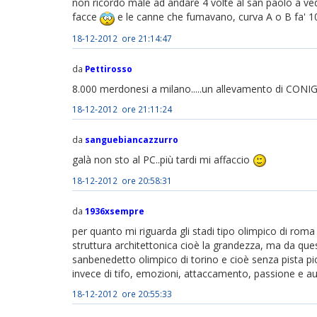
non ricordo male ad andare 4 volte al san paolo a vede
facce
e le canne che fumavano, curva A o B fa' 10
18-12-2012 ore 21:14:47
da
Pettirosso
8.000 merdonesi a milano.....un allevamento di CONIGLI a
18-12-2012 ore 21:11:24
da
sanguebiancazzurro
galà non sto al PC..più tardi mi affaccio
18-12-2012 ore 20:58:31
da
1936xsempre
per quanto mi riguarda gli stadi tipo olimpico di roma
struttura architettonica cioè la grandezza, ma da que
sanbenedetto olimpico di torino e cioè senza pista pic
invece di tifo, emozioni, attaccamento, passione e aute
18-12-2012 ore 20:55:33