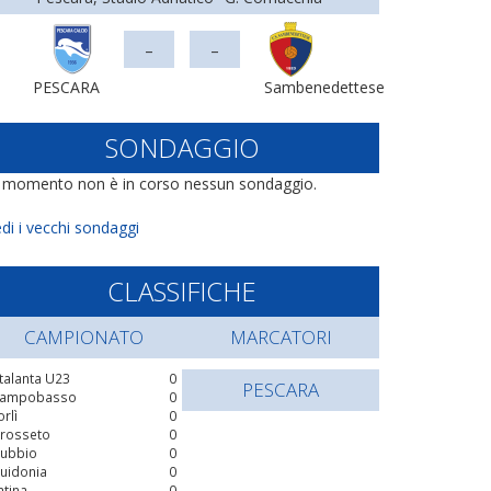
-
-
PESCARA
Sambenedettese
SONDAGGIO
l momento non è in corso nessun sondaggio.
di i vecchi sondaggi
CLASSIFICHE
CAMPIONATO
MARCATORI
talanta U23
0
PESCARA
ampobasso
0
orlì
0
rosseto
0
ubbio
0
uidonia
0
atina
0