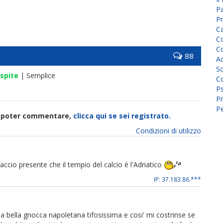
P
Pr
C
Co
Co
88
A
Sc
spite
| Semplice
Co
P
Pr
Pe
di poter commentare,
clicca qui se sei registrato.
Condizioni di utilizzo
 faccio presente che il tempio del calcio è l'Adriatico
IP: 37.183.86.***
a bella gnocca napoletana tifosissima e cosi' mi costrinse se