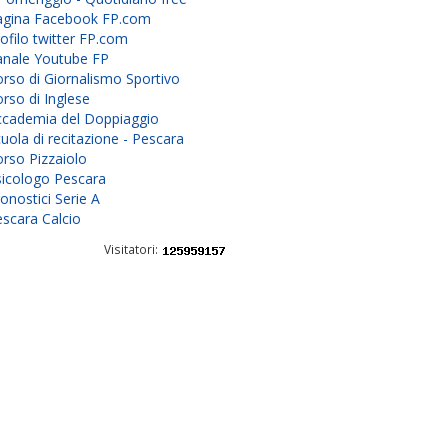
agina Facebook FP.com
ofilo twitter FP.com
anale Youtube FP
rso di Giornalismo Sportivo
rso di Inglese
ccademia del Doppiaggio
uola di recitazione - Pescara
rso Pizzaiolo
sicologo Pescara
onostici Serie A
scara Calcio
Visitatori: