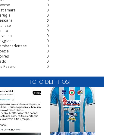
ivorno
0
stiamare
0
erugia
0
escara
0
ianese
0
ineto
0
avenna
0
eggiana
0
ambenedettese
0
pezia
0
orres
0
ado
0
is Pesaro
0
FOTO DEI TIFOSI