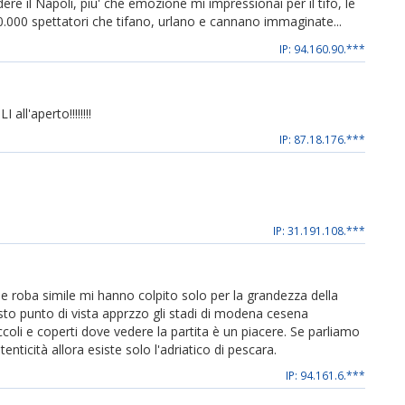
re il Napoli, piu' che emozione mi impressionai per il tifo, le
.000 spettatori che tifano, urlano e cannano immaginate...
IP: 94.160.90.***
ll'aperto!!!!!!!!
IP: 87.18.176.***
IP: 31.191.108.***
 e roba simile mi hanno colpito solo per la grandezza della
sto punto di vista apprzzo gli stadi di modena cesena
coli e coperti dove vedere la partita è un piacere. Se parliamo
nticità allora esiste solo l'adriatico di pescara.
IP: 94.161.6.***