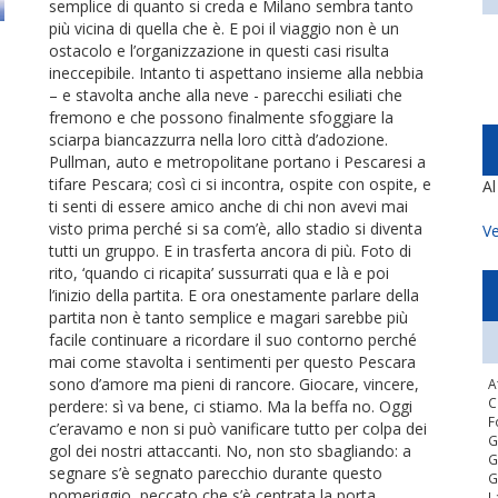
semplice di quanto si creda e Milano sembra tanto
più vicina di quella che è. E poi il viaggio non è un
ostacolo e l’organizzazione in questi casi risulta
ineccepibile. Intanto ti aspettano insieme alla nebbia
– e stavolta anche alla neve - parecchi esiliati che
fremono e che possono finalmente sfoggiare la
sciarpa biancazzurra nella loro città d’adozione.
Pullman, auto e metropolitane portano i Pescaresi a
tifare Pescara; così ci si incontra, ospite con ospite, e
A
ti senti di essere amico anche di chi non avevi mai
visto prima perché si sa com’è, allo stadio si diventa
Ve
tutti un gruppo. E in trasferta ancora di più. Foto di
rito, ‘quando ci ricapita’ sussurrati qua e là e poi
l’inizio della partita. E ora onestamente parlare della
partita non è tanto semplice e magari sarebbe più
facile continuare a ricordare il suo contorno perché
mai come stavolta i sentimenti per questo Pescara
sono d’amore ma pieni di rancore. Giocare, vincere,
A
C
perdere: sì va bene, ci stiamo. Ma la beffa no. Oggi
F
c’eravamo e non si può vanificare tutto per colpa dei
G
gol dei nostri attaccanti. No, non sto sbagliando: a
G
segnare s’è segnato parecchio durante questo
G
pomeriggio, peccato che s’è centrata la porta
L