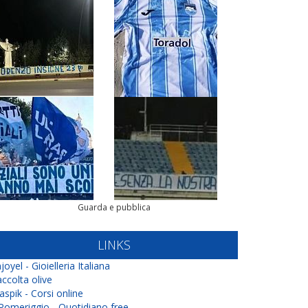
Guarda e pubblica
LINKS
joyel - Gioielleria Italiana
ccolta olive
aspik - Corsi online
 Pomeriggio - Quotidiano free