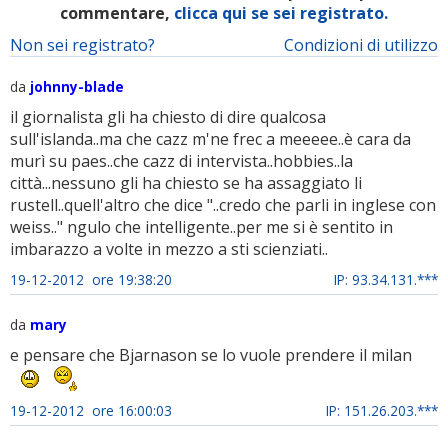
commentare,
clicca qui se sei registrato.
Non sei registrato?
Condizioni di utilizzo
da
johnny-blade
il giornalista gli ha chiesto di dire qualcosa
sull'islanda..ma che cazz m'ne frec a meeeee..è cara da
murì su paes..che cazz di intervista..hobbies..la
città...nessuno gli ha chiesto se ha assaggiato li
rustell..quell'altro che dice "..credo che parli in inglese con
weiss.." ngulo che intelligente..per me si è sentito in
imbarazzo a volte in mezzo a sti scienziati..
19-12-2012 ore 19:38:20
IP: 93.34.131.***
da
mary
e pensare che Bjarnason se lo vuole prendere il milan
19-12-2012 ore 16:00:03
IP: 151.26.203.***