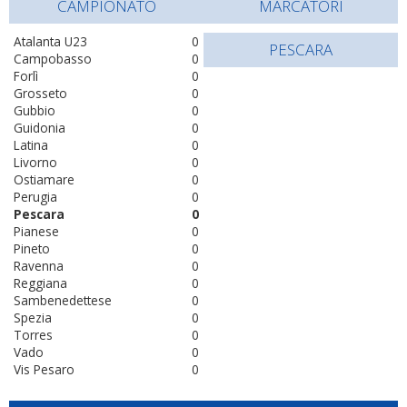
CAMPIONATO
MARCATORI
Atalanta U23
0
PESCARA
Campobasso
0
Forlì
0
Grosseto
0
Gubbio
0
Guidonia
0
Latina
0
Livorno
0
Ostiamare
0
Perugia
0
Pescara
0
Pianese
0
Pineto
0
Ravenna
0
Reggiana
0
Sambenedettese
0
Spezia
0
Torres
0
Vado
0
Vis Pesaro
0