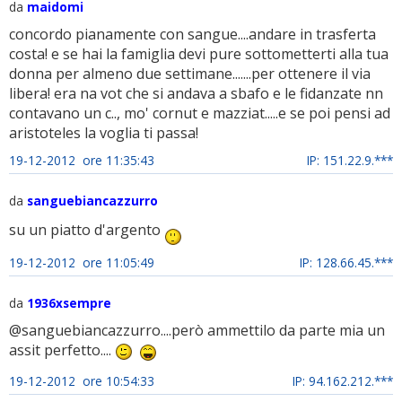
da
maidomi
concordo pianamente con sangue....andare in trasferta
costa! e se hai la famiglia devi pure sottometterti alla tua
donna per almeno due settimane.......per ottenere il via
libera! era na vot che si andava a sbafo e le fidanzate nn
contavano un c.., mo' cornut e mazziat.....e se poi pensi ad
aristoteles la voglia ti passa!
19-12-2012 ore 11:35:43
IP: 151.22.9.***
da
sanguebiancazzurro
su un piatto d'argento
19-12-2012 ore 11:05:49
IP: 128.66.45.***
da
1936xsempre
@sanguebiancazzurro....però ammettilo da parte mia un
assit perfetto....
19-12-2012 ore 10:54:33
IP: 94.162.212.***