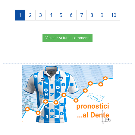
1
2
3
4
5
6
7
8
9
10
Visualizza tutti i commenti