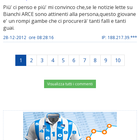
Più' ci penso e più' mi convinco che,se le notizie lette su
Bianchi ARCE sono attinenti alla persona,questo giovane
e' un rompi gambe che ci procurerà' tanti fallì e tanti
guai.
28-12-2012 ore 08:28:16
IP: 188.217.39.***
1
2
3
4
5
6
7
8
9
10
Visualizza tutti i commenti