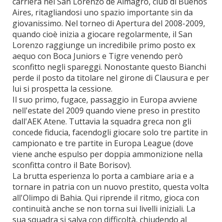
carriera nel San Lorenzo de Almagro, club di Buenos
Aires, ritagliandosi uno spazio importante sin da
giovanissimo. Nel torneo di Apertura del 2008-2009,
quando cioè inizia a giocare regolarmente, il San
Lorenzo raggiunge un incredibile primo posto ex
aequo con Boca Juniors e Tigre venendo però
sconfitto negli spareggi. Nonostante questo Bianchi
perde il posto da titolare nel girone di Clausura e per
lui si prospetta la cessione.
Il suo primo, fugace, passaggio in Europa avviene
nell'estate del 2009 quando viene preso in prestito
dall'AEK Atene. Tuttavia la squadra greca non gli
concede fiducia, facendogli giocare solo tre partite in
campionato e tre partite in Europa League (dove
viene anche espulso per doppia ammonizione nella
sconfitta contro il Bate Borisov).
La brutta esperienza lo porta a cambiare aria e a
tornare in patria con un nuovo prestito, questa volta
all'Olimpo di Bahia. Qui riprende il ritmo, gioca con
continuità anche se non torna sui livelli iniziali. La
sua squadra si salva con difficoltà, chiudendo al