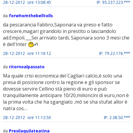
28-12-2012 ore 13:08:45
IP: 95.237.223.***
da
forwhomthebelltolls
da pescarancia Fabbro,Saponara va preso e fatto
crescere,magari girandolo in prestito o lasciandolo
ad.Empoli.___Sei arrivato tardi, Saponara sono 3 mesi che
è dell'Inter
28-12-2012 ore 11:16:12
IP: 79.22.176.***
da
ritornoalpassato
Ma quale crisi economica del Cagliari calcio,è solo una
presa di posizione contro la regione e gli sponsor se
dovesse servire Cellino stà pieno di euro e può
tranquillamente anticipare 10/20,milioncini di euro,non è
la prima volta che ha sgangiato ,mò se sha stufat allor è
natra cos....
28-12-2012 ore 11:12:50
IP: 2.38.50.***
da
Presilaquilateatina