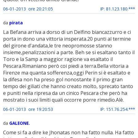
06-01-2013 ore 20:21:05
IP: 81.123.180.***
da
pirata
La Befana arriva a dorso di un Delfino biancazzurro e ci
porta in dono una vittoria insperata.20 punti al termine
del girone d'andata,le tre neopromosse stanno
insieme,penalizzazioni a parte. Beh se si esaltano tanto il
Toro e la Samp a maggior ragione va esaltato il
Pescara.Rimaniano però coi piedi a terra.Bella vitoria a
Firenze ma quanta sofferenza,oggi Perin si è esaltato e
la difesa non ha preso gol nonostante il primo gran
tempo dei giliati che hanno creato molto, sprecato tanto
e puniti nella ripresa da un cinico Pescara che però ha
mostrato i suoi limiti quali occorre porre rimedio.Alè.
06-01-2013 ore 19:20:53
IP: 151.76.254.***
da
GALEONE.
Come si fa a dire ke Jhonatas non ha fatto nulla. Ha fatto