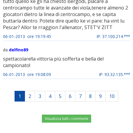
tutto quello ke gli ha chiesto Bergodi, placare a
centrocampo tutte le avanzate dei viola,tenere almeno 2
giocatori dietro la linea di centrocampo, e se capita
buttarla dentro. Potete dire quello ke vi pare: ha vint lu
Pescar? Allor te rraggion l'allenator, STET'V ZITT
06-01-2013 ore 19:19:45
IP: 37.100.214.***
da
delfino89
spettacolare!la vittoria più sofferta e bella del
campionato!
06-01-2013 ore 19:08:09
IP: 93.32.135.***
1
2
3
4
5
6
7
8
9
10
Visualizza tutti i commenti