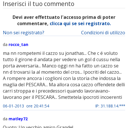
Inserisci il tuo commento
Devi aver effettuato l'accesso prima di poter
commentare,
clicca qui se sei registrato.
Non sei registrato?
Condizioni di utilizzo
da
rocco_tan
ma nn rompetemi il cazzo su jonathas... Che c é voluto
tutto il girone d andata per vedere un gol d cussu nella
porta avversaria... Manco oggi nn ha fatto un cazzo se
nn d trovarsi la al momento del cros... Ipocriti del cazzo...
A rompere ancora i coglioni con la storia che indossa la
maglia del PESCARA... Ma allora cosa cazzo offendete delli
carri stroppa e i precedessori quando lavoravano-
lavorano per il PESCARA... Smettetela ipocroti incoerenti
06-01-2013 ore 20:41:54
IP: 31.188.14.***
da
matley72
Quoto: Un vecchio amico Grande!