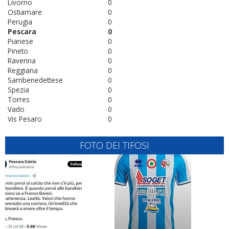
Livorno
0
Ostiamare
0
Perugia
0
Pescara
0
Pianese
0
Pineto
0
Ravenna
0
Reggiana
0
Sambenedettese
0
Spezia
0
Torres
0
Vado
0
Vis Pesaro
0
FOTO DEI TIFOSI