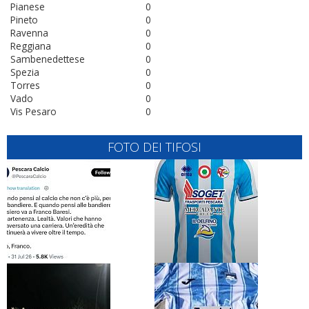
Pianese
0
Pineto
0
Ravenna
0
Reggiana
0
Sambenedettese
0
Spezia
0
Torres
0
Vado
0
Vis Pesaro
0
FOTO DEI TIFOSI