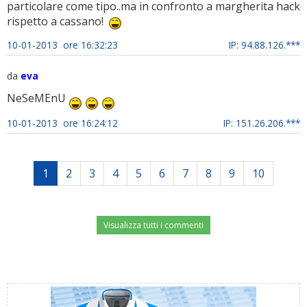
particolare come tipo..ma in confronto a margherita hack
rispetto a cassano!
10-01-2013 ore 16:32:23
IP: 94.88.126.***
da
eva
NeSeMEnU
10-01-2013 ore 16:24:12
IP: 151.26.206.***
1
2
3
4
5
6
7
8
9
10
Visualizza tutti i commenti