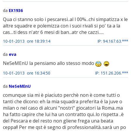
da
EX1936
Qua ci stanno solo i pescaresi..al l 00%...chi simpatizza x le
altre squadre e polemizza con i suoi rivali si po' ta a la
cas....ti dess n'atr 6 mesi di ban...atr che cazzi......
10-01-2013 ore 18:39:14
IP: 94.167.63.***
da
eva
NeSeMEnU la pensiamo allo stesso modo
10-01-2013 ore 16:34:50
IP: 151.26.206.***
da
NeSeMEnU
comunque sia mi è piaciuto perchè non è come tutti o
tanti che dicono: eh la mia squadra preferita è la juve o
milan o nel caso di alcuni "nostri" giocatori la Roma..ma
ha fatto capire che lui ha un contratto qui..lo rispetta ..è
del Pescara e del resto non gliene frega una beata
ceppa!! Per me qst è segno di professionalità..sarà un po