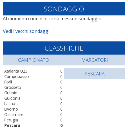
SONDAGGIO
Al momento non è in corso nessun sondaggio.
Vedi i vecchi sondaggi
CLASSIFICHE
CAMPIONATO
MARCATORI
Atalanta U23
0
PESCARA
Campobasso
0
Forlì
0
Grosseto
0
Gubbio
0
Guidonia
0
Latina
0
Livorno
0
Ostiamare
0
Perugia
0
Pescara
0