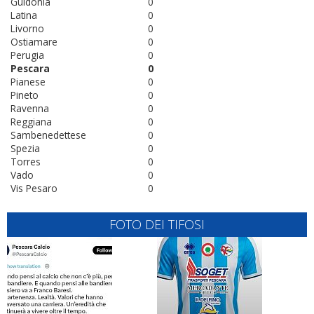
Guidonia
0
Latina
0
Livorno
0
Ostiamare
0
Perugia
0
Pescara
0
Pianese
0
Pineto
0
Ravenna
0
Reggiana
0
Sambenedettese
0
Spezia
0
Torres
0
Vado
0
Vis Pesaro
0
FOTO DEI TIFOSI