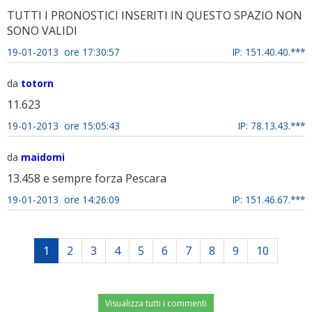
TUTTI I PRONOSTICI INSERITI IN QUESTO SPAZIO NON
SONO VALIDI
19-01-2013 ore 17:30:57
IP: 151.40.40.***
da
totorn
11.623
19-01-2013 ore 15:05:43
IP: 78.13.43.***
da
maidomi
13.458 e sempre forza Pescara
19-01-2013 ore 14:26:09
IP: 151.46.67.***
1
2
3
4
5
6
7
8
9
10
Visualizza tutti i commenti