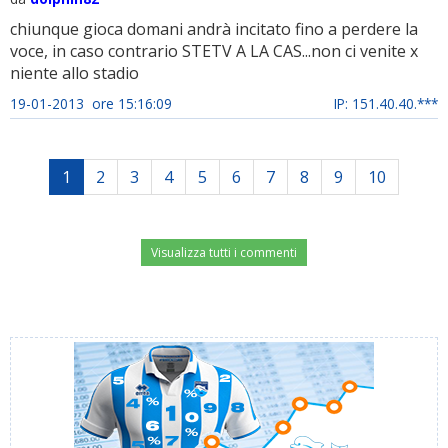
chiunque gioca domani andrà incitato fino a perdere la
voce, in caso contrario STETV A LA CAS...non ci venite x
niente allo stadio
19-01-2013 ore 15:16:09
IP: 151.40.40.***
1
2
3
4
5
6
7
8
9
10
Visualizza tutti i commenti