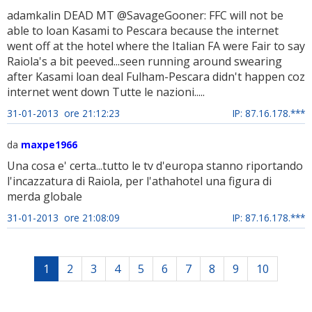
adamkalin DEAD MT @SavageGooner: FFC will not be
able to loan Kasami to Pescara because the internet
went off at the hotel where the Italian FA were Fair to say
Raiola's a bit peeved...seen running around swearing
after Kasami loan deal Fulham-Pescara didn't happen coz
internet went down Tutte le nazioni.....
31-01-2013 ore 21:12:23
IP: 87.16.178.***
da
maxpe1966
Una cosa e' certa...tutto le tv d'europa stanno riportando
l'incazzatura di Raiola, per l'athahotel una figura di
merda globale
31-01-2013 ore 21:08:09
IP: 87.16.178.***
1
2
3
4
5
6
7
8
9
10