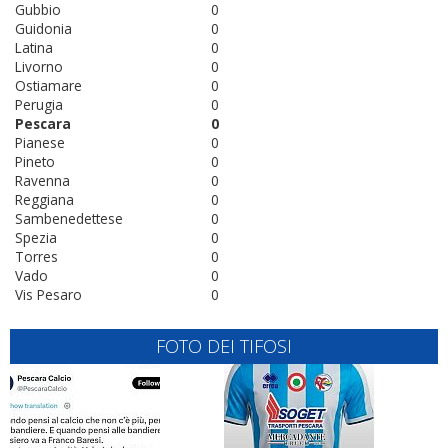
Gubbio
0
Guidonia
0
Latina
0
Livorno
0
Ostiamare
0
Perugia
0
Pescara
0
Pianese
0
Pineto
0
Ravenna
0
Reggiana
0
Sambenedettese
0
Spezia
0
Torres
0
Vado
0
Vis Pesaro
0
FOTO DEI TIFOSI