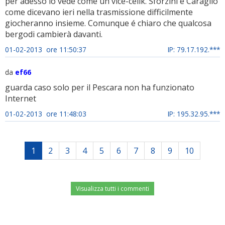
per adesso lo vede come un vice-celik. Sforzini e Caraglio
come dicevano ieri nella trasmissione difficilmente
giocheranno insieme. Comunque é chiaro che qualcosa
bergodi cambierà davanti.
01-02-2013 ore 11:50:37
IP: 79.17.192.***
da
ef66
guarda caso solo per il Pescara non ha funzionato
Internet
01-02-2013 ore 11:48:03
IP: 195.32.95.***
1
2
3
4
5
6
7
8
9
10
Visualizza tutti i commenti