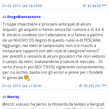
01-02-2013 ore 16:24:50
IP: 82.84.93.***
da
DrugoBiancazzurro
Troppe chiacchiere e proclami anticipati di alcuni
acquisti...gli acquisti si fanno senza far rumore e in 4 e 4
8, mirati e condivisi con l'allenatore; e si fanno a partire
da un NUOVO DS degno di questo ruolo e di PESCARA.
Aggiungo, nei mesi di campionato non si è riusciti a
instaurare rapporti con altri club di categorie"minori"
per prestiti o cessioni di alcuni giocatori che non vedono
il campo da mesi, svalutandone il valore di mercato.... Di
certo d'ora in poi NOI TIFOSI vigileremo costantemente,
per cui occhio, basta con gli errori e prese per i fondelli
in generale
01-02-2013 ore 11:55:41
IP: 95.252.231.***
da
Mattej
@lozzi: vukusic ha perso la titolarità da tempo e bergodi