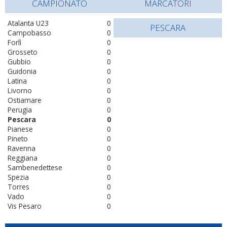
CAMPIONATO
MARCATORI
Atalanta U23
0
PESCARA
Campobasso
0
Forlì
0
Grosseto
0
Gubbio
0
Guidonia
0
Latina
0
Livorno
0
Ostiamare
0
Perugia
0
Pescara
0
Pianese
0
Pineto
0
Ravenna
0
Reggiana
0
Sambenedettese
0
Spezia
0
Torres
0
Vado
0
Vis Pesaro
0