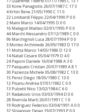
17 Guarente Tiberio 01/11/1985 C 13 1
33 Kone Panagiotis 26/07/1987 C 17 3
4 Krhin Rene 21/05/1990 C 11 0
22 Lombardi Filippo 22/04/1990 P 0 0
2 Maini Marco 14/04/1995 D 0 0
16 Malagoli Matteo 02/01/1995 P 0 0
44 Marchi Alessandro 07/12/1989 C 0 0
96 Marchignoli Luca 28/07/1994 P 0 0
3 Morleo Archimede 26/09/1983 D 17 0
11 Motta Marco 14/05/1986 D 12 0
14 Natali Cesare 05/04/1979 D 4 0
24 Paponi Daniele 16/04/1988 A 3 0
77 Pasquato Cristian 20/07/1989 A 8 1
30 Pazienza Michele 05/08/1982 C 13 0
15 Perez Diego 18/05/1980 C 13 0
12 Pisanu Andrea 07/01/1982 C 0 0
13 Pulzetti Nico 13/02/1984 C 6 0
31 Radakovic Uros 03/03/1994 D 0 0
28 Riverola Martí 26/01/1991 C 1 0
19 Rodriguez Federico 03/04/1991 A 0 0
32 Stojanovic Dejan 19/07/1993 P 0 0