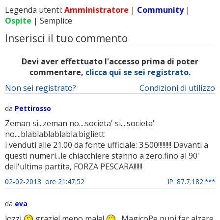
Legenda utenti:
Amministratore
|
Community
|
Ospite
| Semplice
Inserisci il tuo commento
Devi aver effettuato l'accesso prima di poter
commentare,
clicca qui se sei registrato.
Non sei registrato?
Condizioni di utilizzo
da
Pettirosso
Zeman si...zeman no....societa' si....societa'
no....blablablablabla.bigliett
i venduti alle 21.00 da fonte ufficiale: 3.500!!!!!!!!! Davanti a
questi numeri...le chiacchiere stanno a zero.fino al 90'
dell'ultima partita, FORZA PESCARA!!!!!!
02-02-2013 ore 21:47:52
IP: 87.7.182.***
da
eva
lozzi
grazie! meno male!
. MagicoPe puoi far alzare