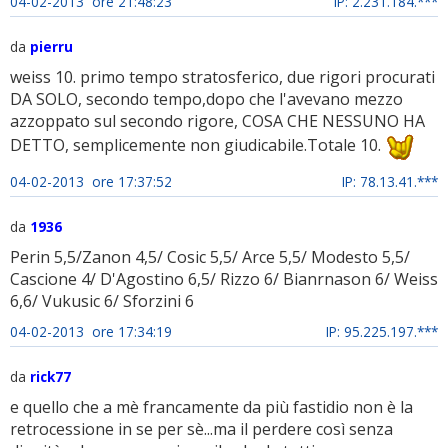
04-02-2013 ore 21:48:23
IP: 2.231.184.***
da
pierru
weiss 10. primo tempo stratosferico, due rigori procurati
DA SOLO, secondo tempo,dopo che l'avevano mezzo
azzoppato sul secondo rigore, COSA CHE NESSUNO HA
DETTO, semplicemente non giudicabile.Totale 10.
04-02-2013 ore 17:37:52
IP: 78.13.41.***
da
1936
Perin 5,5/Zanon 4,5/ Cosic 5,5/ Arce 5,5/ Modesto 5,5/
Cascione 4/ D'Agostino 6,5/ Rizzo 6/ Bianrnason 6/ Weiss
6,6/ Vukusic 6/ Sforzini 6
04-02-2013 ore 17:34:19
IP: 95.225.197.***
da
rick77
e quello che a mè francamente da più fastidio non è la
retrocessione in se per sè...ma il perdere così senza