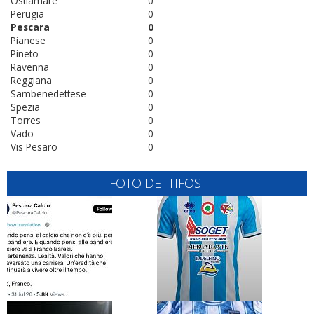
Ostiamare
0
Perugia
0
Pescara
0
Pianese
0
Pineto
0
Ravenna
0
Reggiana
0
Sambenedettese
0
Spezia
0
Torres
0
Vado
0
Vis Pesaro
0
FOTO DEI TIFOSI