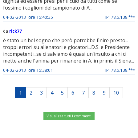
dignità ed essere presi per il culo da tutti come se
fossimo i coglioni del campionato di A...
04-02-2013 ore 15:40:35
IP: 78.5.138.***
da
rick77
è stato un bel sogno che però potrebbe finire presto...
troppi errori su allenatori e giocatori...D.S. e Presidente
incompetenti...se ci salviamo è quasi un'insulto a chi ci
mette anche l'anima per rimanere in A, in primis il Siena...
04-02-2013 ore 15:38:01
IP: 78.5.138.***
1
2
3
4
5
6
7
8
9
10
Visualizza tutti i commenti