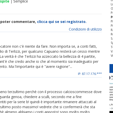
spite
| Semplice
L
O
P
P
di poter commentare,
clicca qui se sei registrato.
P
P
Condizioni di utilizzo
R
R
S
S
atore non c'è niente da fare. Non importa se, a conti fatti,
T
eglio di Terlizzi, per qualcuno Capuano resterà un cesso mentre
V
V
La verità è che Terlizzi ha azzeccato la bellezza di 4 partite,
, tant'è che credo anche io che al momento sia inadeguato per
nto. Ma l'importante qui è "avere ragione"...
IP: 87.17.176.***
vi almeno terzultimo perchè con il processo calcioscommesse dove
guarda genoa, chiedere a sculli, secondo me a fine
i per la serie b! quindi è importante rimanere attaccati al
erzultimo posto massimo! vedrete che si confermerà che sta
chè almeno abbiamo i conti apposto! sono molto molto