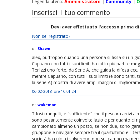
Legenda utenti:
Amministratore
|
Community
|
O
Inserisci il tuo commento
Devi aver effettuato l'accesso prima 
Non sei registrato?
da
Shawn
alex, purtroppo quando una persona si fissa su un gioc
Capuano con tutti i suoi limiti ha fatto più partite m
Terlizzi uno forte, da Serie A, che guida la difesa ecc. 
mentre Capuano, con tutti i suoi limiti (e sono tanti
la Serie A) mostra di avere ampi margini di migliorame
06-02-2013 ore 10:01:24
da
wakeman
Tifosi tranquilli, è "sufficiente" che il pescara arri
sono pesantemente coinvolte lazio e per quanto ci ri
campionato almeno un posto, se non due, sono garantit
gruppone e navigare sempre tra il quartultimo e il t
società ha culo, ci salveremo non sul campo ma per