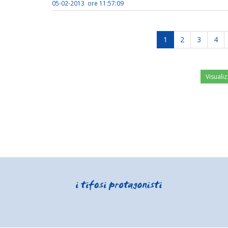
05-02-2013 ore 11:57:09
1
2
3
4
Visualiz