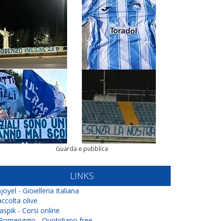
Guarda e pubblica
LINKS
joyel - Gioielleria Italiana
ccolta olive
aspik - Corsi online
 Pomeriggio - Quotidiano free