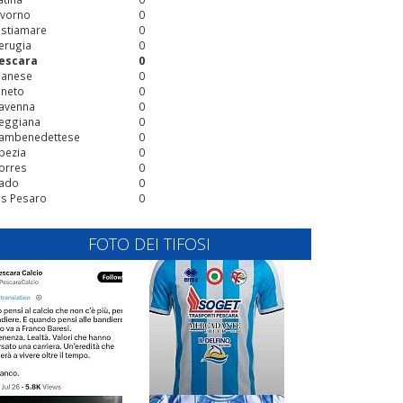
ivorno
0
stiamare
0
erugia
0
escara
0
ianese
0
ineto
0
avenna
0
eggiana
0
ambenedettese
0
pezia
0
orres
0
ado
0
is Pesaro
0
FOTO DEI TIFOSI