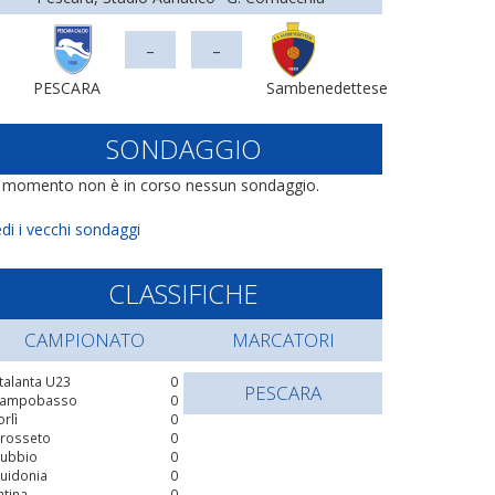
-
-
PESCARA
Sambenedettese
SONDAGGIO
l momento non è in corso nessun sondaggio.
di i vecchi sondaggi
CLASSIFICHE
CAMPIONATO
MARCATORI
talanta U23
0
PESCARA
ampobasso
0
orlì
0
rosseto
0
ubbio
0
uidonia
0
atina
0