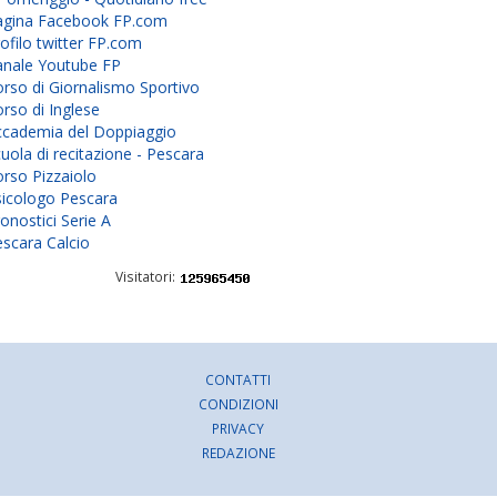
agina Facebook FP.com
ofilo twitter FP.com
anale Youtube FP
rso di Giornalismo Sportivo
rso di Inglese
ccademia del Doppiaggio
uola di recitazione - Pescara
rso Pizzaiolo
sicologo Pescara
onostici Serie A
scara Calcio
Visitatori:
CONTATTI
CONDIZIONI
PRIVACY
REDAZIONE