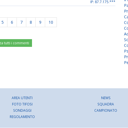
IP: 87.7.175.***
P
Pr
C
5
6
7
8
9
10
Co
Co
A
Sc
za tutti i commenti
Co
P
Pr
Pe
AREA UTENTI
NEWS
FOTO TIFOSI
SQUADRA
SONDAGGI
CAMPIONATO
REGOLAMENTO