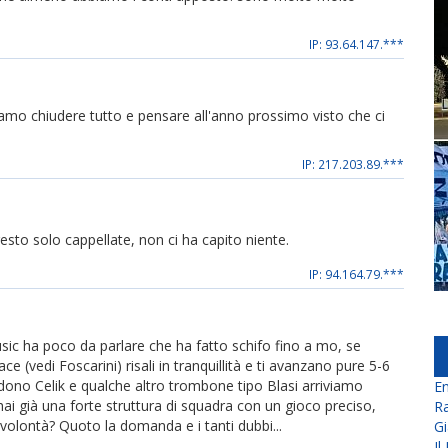
IP: 93.64.147.***
amo chiudere tutto e pensare all'anno prossimo visto che ci
IP: 217.203.89.***
resto solo cappellate, non ci ha capito niente.
IP: 94.164.79.***
sic ha poco da parlare che ha fatto schifo fino a mo, se
e (vedi Foscarini) risali in tranquillità e ti avanzano pure 5-6
ndono Celik e qualche altro trombone tipo Blasi arriviamo
En
hai già una forte struttura di squadra con un gioco preciso,
Ra
 volontà? Quoto la domanda e i tanti dubbi...
Gi
Il