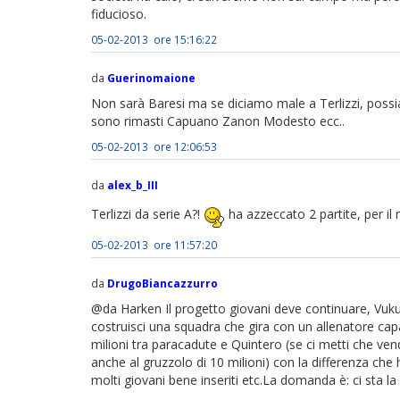
fiducioso.
05-02-2013 ore 15:16:22
da
Guerinomaione
Non sarà Baresi ma se diciamo male a Terlizzi, possi
sono rimasti Capuano Zanon Modesto ecc..
05-02-2013 ore 12:06:53
da
alex_b_III
Terlizzi da serie A?!
ha azzeccato 2 partite, per il 
05-02-2013 ore 11:57:20
da
DrugoBiancazzurro
@da Harken Il progetto giovani deve continuare, Vuku
costruisci una squadra che gira con un allenatore capac
milioni tra paracadute e Quintero (se ci metti che ve
anche al gruzzolo di 10 milioni) con la differenza che 
molti giovani bene inseriti etc.La domanda è: ci sta la