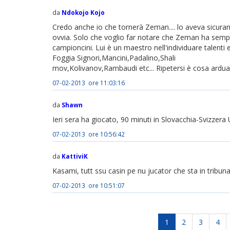
da
Ndokojo Kojo
Credo anche io che tornerà Zeman.... lo aveva sicuram
ovvia. Solo che voglio far notare che Zeman ha sempre
campioncini. Lui è un maestro nell'individuare talenti
Foggia Signori,Mancini,Padalino,Shali
mov,Kolivanov,Rambaudi etc... Ripetersi è cosa ardua..
07-02-2013 ore 11:03:16
da
Shawn
Ieri sera ha giocato, 90 minuti in Slovacchia-Svizzera 
07-02-2013 ore 10:56:42
da
KattiviK
Kasami, tutt ssu casin pe nu jucator che sta in tribuna
07-02-2013 ore 10:51:07
1
2
3
4