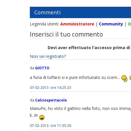
Commenti
Legenda utenti:
Amministratore
|
Community
|
O
Inserisci il tuo commento
Devi aver effettuato l'accesso prima 
Non sei registrato?
da
GIOTTO
a furia di tuffarsi si e pure infortunato su scem...
07-02-2013 ore 14:25:23
da
Calciospettacolo
ManuPe, ho visto il gattino nella foto, non oso imma
lì...!!!!
07-02-2013 ore 11:35:26