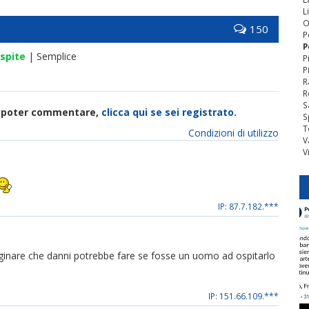
L
O
150
P
P
spite
| Semplice
P
P
R
R
S
di poter commentare,
clicca qui se sei registrato.
S
T
Condizioni di utilizzo
V
V
IP: 87.7.182.***
ginare che danni potrebbe fare se fosse un uomo ad ospitarlo
IP: 151.66.109.***