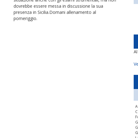
dovrebbe essere messa in discussione la sua
presenza in Sicilia.Domani allenamento al
pomeriggio.
A
Ve
A
C
F
G
G
G
L