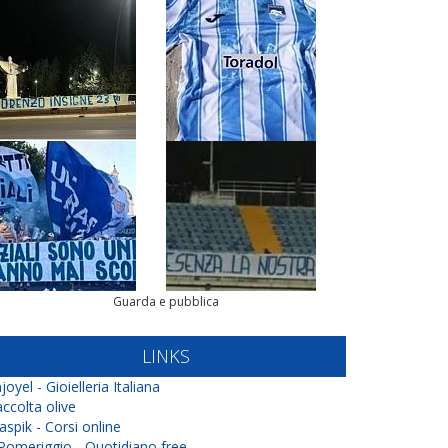
Guarda e pubblica
LINKS
joyel - Gioielleria Italiana
ccolta olive
aspik - Corsi online
 Pomeriggio - Quotidiano free