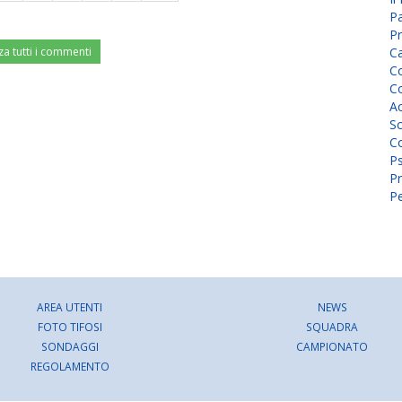
P
Pr
za tutti i commenti
C
Co
Co
A
Sc
Co
P
Pr
Pe
AREA UTENTI
NEWS
FOTO TIFOSI
SQUADRA
SONDAGGI
CAMPIONATO
REGOLAMENTO