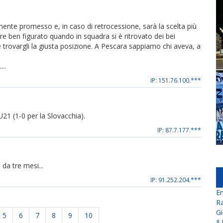
ente promesso e, in caso di retrocessione, sarà la scelta più
 ben figurato quando in squadra si è ritrovato dei bei
 e trovargli la giusta posizione. A Pescara sappiamo chi aveva, a
..
IP: 151.76.100.***
U21 (1-0 per la Slovacchia).
IP: 87.7.177.***
 da tre mesi...
IP: 91.252.204.***
En
Ra
Gi
5
6
7
8
9
10
Il