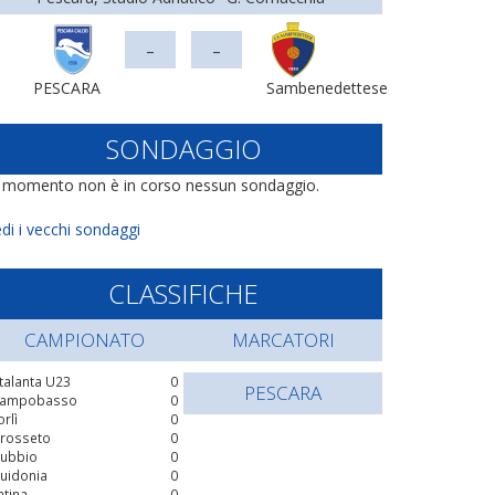
-
-
PESCARA
Sambenedettese
SONDAGGIO
l momento non è in corso nessun sondaggio.
di i vecchi sondaggi
CLASSIFICHE
CAMPIONATO
MARCATORI
talanta U23
0
PESCARA
ampobasso
0
orlì
0
rosseto
0
ubbio
0
uidonia
0
atina
0