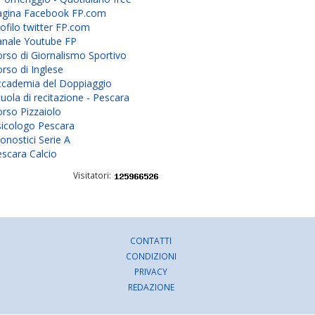
agina Facebook FP.com
ofilo twitter FP.com
anale Youtube FP
rso di Giornalismo Sportivo
rso di Inglese
ccademia del Doppiaggio
uola di recitazione - Pescara
rso Pizzaiolo
sicologo Pescara
onostici Serie A
scara Calcio
Visitatori:
CONTATTI
CONDIZIONI
PRIVACY
REDAZIONE