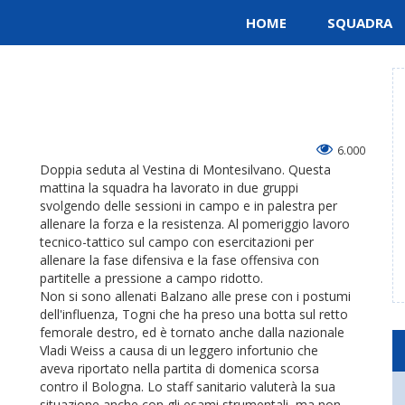
HOME
SQUADRA
6.000
Doppia seduta al Vestina di Montesilvano. Questa
mattina la squadra ha lavorato in due gruppi
svolgendo delle sessioni in campo e in palestra per
allenare la forza e la resistenza. Al pomeriggio lavoro
tecnico-tattico sul campo con esercitazioni per
allenare la fase difensiva e la fase offensiva con
partitelle a pressione a campo ridotto.
Non si sono allenati Balzano alle prese con i postumi
dell'influenza, Togni che ha preso una botta sul retto
femorale destro, ed è tornato anche dalla nazionale
Vladi Weiss a causa di un leggero infortunio che
aveva riportato nella partita di domenica scorsa
contro il Bologna. Lo staff sanitario valuterà la sua
situazione anche con gli esami strumentali, ma non