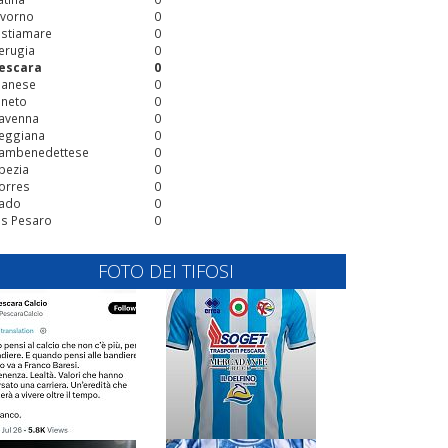
ivorno
0
stiamare
0
erugia
0
escara
0
ianese
0
ineto
0
avenna
0
eggiana
0
ambenedettese
0
pezia
0
orres
0
ado
0
is Pesaro
0
FOTO DEI TIFOSI