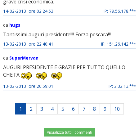
grave crisi economica.
14-02-2013 ore 02:24:53
IP: 79.56.178.***
da
hugs
Tantissimi auguri presidente!!!! Forza pescara!!!
13-02-2013 ore 22:40:41
IP: 151.26.142.***
da
SuperMervan
AUGURI PRESIDENTE E GRAZIE PER TUTTO QUELLO
CHE FA
13-02-2013 ore 20:59:01
IP: 2.32.13.***
1
2
3
4
5
6
7
8
9
10
Visualizza tutti i commenti