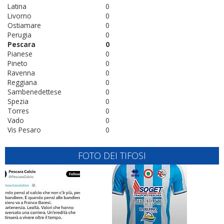
Latina
0
Livorno
0
Ostiamare
0
Perugia
0
Pescara
0
Pianese
0
Pineto
0
Ravenna
0
Reggiana
0
Sambenedettese
0
Spezia
0
Torres
0
Vado
0
Vis Pesaro
0
FOTO DEI TIFOSI