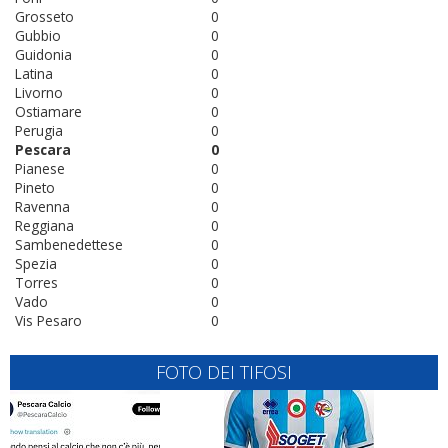
Grosseto
0
Gubbio
0
Guidonia
0
Latina
0
Livorno
0
Ostiamare
0
Perugia
0
Pescara
0
Pianese
0
Pineto
0
Ravenna
0
Reggiana
0
Sambenedettese
0
Spezia
0
Torres
0
Vado
0
Vis Pesaro
0
FOTO DEI TIFOSI