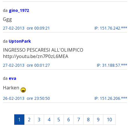
da
gino_1972
Ggg
27-02-2013 ore 00:09:21
IP: 151.76.242.***
da
UptonPark
INGRESSO PESCARESI ALL'OLIMPICO
http://youtu.be/zn7P0zL6MEA
27-02-2013 ore 00:01:27
IP: 31.188.57.***
da
eva
Harken
26-02-2013 ore 23:50:50
IP: 151.26.206.***
1
2
3
4
5
6
7
8
9
10