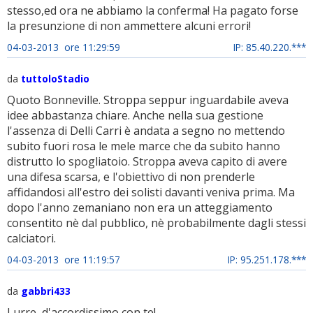
stesso,ed ora ne abbiamo la conferma! Ha pagato forse
la presunzione di non ammettere alcuni errori!
04-03-2013 ore 11:29:59
IP: 85.40.220.***
da
tuttoloStadio
Quoto Bonneville. Stroppa seppur inguardabile aveva
idee abbastanza chiare. Anche nella sua gestione
l'assenza di Delli Carri è andata a segno no mettendo
subito fuori rosa le mele marce che da subito hanno
distrutto lo spogliatoio. Stroppa aveva capito di avere
una difesa scarsa, e l'obiettivo di non prenderle
affidandosi all'estro dei solisti davanti veniva prima. Ma
dopo l'anno zemaniano non era un atteggiamento
consentito nè dal pubblico, nè probabilmente dagli stessi
calciatori.
04-03-2013 ore 11:19:57
IP: 95.251.178.***
da
gabbri433
Lurre, d'accordissimo con te!