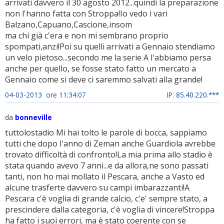
arrivati davvero il 30 agosto 2012...quindi la preparazione
non l'hanno fatta con Stroppa!Io vedo i vari
Balzano,Capuano,Cascione,insom
ma chi già c'era e non mi sembrano proprio
spompati,anzi!Poi su quelli arrivati a Gennaio stendiamo
un velo pietoso...secondo me la serie A l'abbiamo persa
anche per quello, se fosse stato fatto un mercato a
Gennaio come si deve ci saremmo salvati alla grande!
04-03-2013 ore 11:34:07
IP: 85.40.220.***
da
bonneville
tuttolostadio Mi hai tolto le parole di bocca, sappiamo
tutti che dopo l'anno di Zeman anche Guardiola avrebbe
trovato difficoltà di confronto!La mia prima allo stadio è
stata quando avevo 7 anni...e da allora,ne sono passati
tanti, non ho mai mollato il Pescara, anche a Vasto ed
alcune trasferte davvero su campi imbarazzanti!A
Pescara c'è voglia di grande calcio, c'e' sempre stato, a
prescindere dalla categoria, c'è voglia di vincere!Stroppa
ha fatto i suoi errori, ma è stato coerente con se