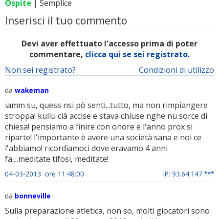
Ospite
| Semplice
Inserisci il tuo commento
Devi aver effettuato l'accesso prima di poter
commentare,
clicca qui se sei registrato.
Non sei registrato?
Condizioni di utilizzo
da
wakeman
iamm su, quess nsi pò senti...tutto, ma non rimpiangere
stroppa! kullu cià accise e stava chiuse nghe nu sorce di
chiesa! pensiamo a finire con onore e l'anno prox si
riparte! l'importante è avere una società sana e noi ce
l'abbiamo! ricordiamoci dove eravamo 4 anni
fa....meditate tifosi, meditate!
04-03-2013 ore 11:48:00
IP: 93.64.147.***
da
bonneville
Sulla preparazione atletica, non so, molti giocatori sono