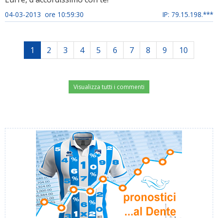
04-03-2013 ore 10:59:30
IP: 79.15.198.***
1
2
3
4
5
6
7
8
9
10
Visualizza tutti i commenti