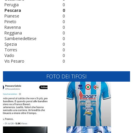
Perugia
0
Pescara
0
Pianese
0
Pineto
0
Ravenna
0
Reggiana
0
Sambenedettese
0
Spezia
0
Torres
0
Vado
0
Vis Pesaro
0
FOTO DEI TIFOSI