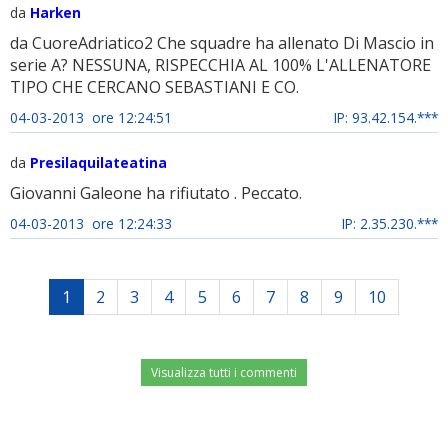
da
Harken
da CuoreAdriatico2 Che squadre ha allenato Di Mascio in
serie A? NESSUNA, RISPECCHIA AL 100% L'ALLENATORE
TIPO CHE CERCANO SEBASTIANI E CO.
04-03-2013 ore 12:24:51
IP: 93.42.154.***
da
Presilaquilateatina
Giovanni Galeone ha rifiutato . Peccato.
04-03-2013 ore 12:24:33
IP: 2.35.230.***
1
2
3
4
5
6
7
8
9
10
Visualizza tutti i commenti