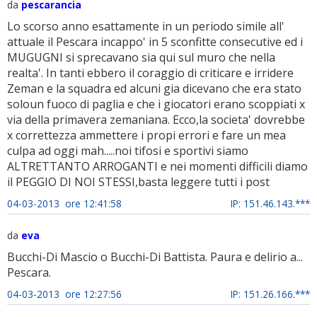
da
pescarancia
Lo scorso anno esattamente in un periodo simile all'
attuale il Pescara incappo' in 5 sconfitte consecutive ed i
MUGUGNI si sprecavano sia qui sul muro che nella
realta'. In tanti ebbero il coraggio di criticare e irridere
Zeman e la squadra ed alcuni gia dicevano che era stato
soloun fuoco di paglia e che i giocatori erano scoppiati x
via della primavera zemaniana. Ecco,la societa' dovrebbe
x correttezza ammettere i propi errori e fare un mea
culpa ad oggi mah.....noi tifosi e sportivi siamo
ALTRETTANTO ARROGANTI e nei momenti difficili diamo
il PEGGIO DI NOI STESSI,basta leggere tutti i post
04-03-2013 ore 12:41:58
IP: 151.46.143.***
da
eva
Bucchi-Di Mascio o Bucchi-Di Battista. Paura e delirio a...
Pescara.
04-03-2013 ore 12:27:56
IP: 151.26.166.***