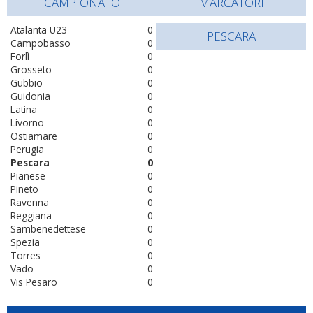
CAMPIONATO
MARCATORI
Atalanta U23
0
PESCARA
Campobasso
0
Forlì
0
Grosseto
0
Gubbio
0
Guidonia
0
Latina
0
Livorno
0
Ostiamare
0
Perugia
0
Pescara
0
Pianese
0
Pineto
0
Ravenna
0
Reggiana
0
Sambenedettese
0
Spezia
0
Torres
0
Vado
0
Vis Pesaro
0