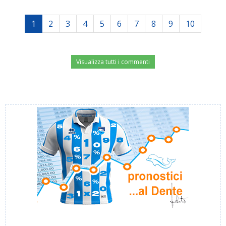
1
2
3
4
5
6
7
8
9
10
Visualizza tutti i commenti