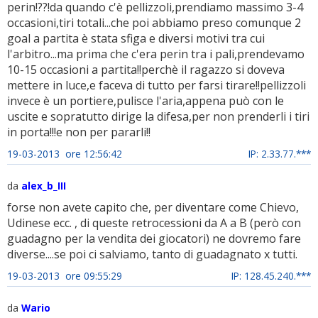
perin!??!da quando c'è pellizzoli,prendiamo massimo 3-4
occasioni,tiri totali...che poi abbiamo preso comunque 2
goal a partita è stata sfiga e diversi motivi tra cui
l'arbitro...ma prima che c'era perin tra i pali,prendevamo
10-15 occasioni a partita!!perchè il ragazzo si doveva
mettere in luce,e faceva di tutto per farsi tirare!!pellizzoli
invece è un portiere,pulisce l'aria,appena può con le
uscite e sopratutto dirige la difesa,per non prenderli i tiri
in porta!!!e non per pararli!!
19-03-2013 ore 12:56:42
IP: 2.33.77.***
da
alex_b_III
forse non avete capito che, per diventare come Chievo,
Udinese ecc. , di queste retrocessioni da A a B (però con
guadagno per la vendita dei giocatori) ne dovremo fare
diverse....se poi ci salviamo, tanto di guadagnato x tutti.
19-03-2013 ore 09:55:29
IP: 128.45.240.***
da
Wario