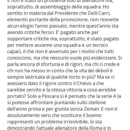
E non è stato un problema solo di allenatore ma,
soprattutto, di assemblaggio della squadra. Ho
sentito in materia dal Presidente che Delli Carri,
elemento portante della promozione, non ricevette
alcun elogio l’anno passato, mentre quest’anno sta
avendo critiche feroci. E’ pagato anche per
sopportare critiche ma, soprattutto, è stato pagato
per mettere assieme una squadra e un tecnico
capaci, il che non è avvenuto per i motivi che tutti
conoscono, ma che nessuno vuole più evidenziare. Si
parla ancora di sfortuna e di rigori, ma chi ci crede e
chi non ha messo in conto che la vita dei deboli è
sempre lastricata di qualche torto in più? Ma se ci
avessero dato il rigore contro il Chievo a che
sarebbe servito e la stessa vittoria a cosa avrebbe
portato? Solo a Pescara si è pensato che la serie A la
si potesse affrontare puntando sullo stellone
dell’anno prima e per giunta senza Zeman. E non è
assolutamente vero che sostituire il boemo
rappresenti un problema irrisolvibile, lo sta
dimostrando l’attuale allenatore della Roma e lo