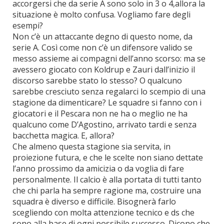
accorgersi che da serie A sono solo in 3 o 4,allora la
situazione è molto confusa. Vogliamo fare degli
esempi?
Non c’è un attaccante degno di questo nome, da
serie A. Così come non c’è un difensore valido se
messo assieme ai compagni dell’anno scorso: ma se
avessero giocato con Koldrup e Zauri dall’inizio il
discorso sarebbe stato lo stesso? O qualcuno
sarebbe cresciuto senza regalarci lo scempio di una
stagione da dimenticare? Le squadre si fanno con i
giocatori e il Pescara non ne ha o meglio ne ha
qualcuno come D’Agostino, arrivato tardi e senza
bacchetta magica. E, allora?
Che almeno questa stagione sia servita, in
proiezione futura, e che le scelte non siano dettate
l’anno prossimo da amicizia o da voglia di fare
personalmente. Il calcio è alla portata di tutti tanto
che chi parla ha sempre ragione ma, costruire una
squadra è diverso e difficile. Bisognerà farlo
scegliendo con molta attenzione tecnico e ds che
sono alla base di ogni possibile successo. Dicono che