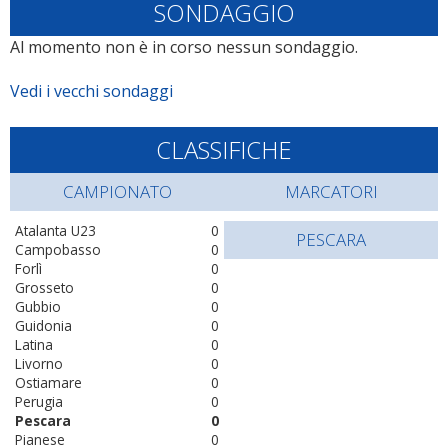
SONDAGGIO
Al momento non è in corso nessun sondaggio.
Vedi i vecchi sondaggi
CLASSIFICHE
CAMPIONATO
MARCATORI
Atalanta U23
0
PESCARA
Campobasso
0
Forlì
0
Grosseto
0
Gubbio
0
Guidonia
0
Latina
0
Livorno
0
Ostiamare
0
Perugia
0
Pescara
0
Pianese
0