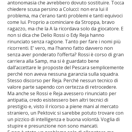
antonomasia che avrebbero dovuto sostituire. Tocca
chiedere scusa persino a Colucci: non era lui il
problema, ma c’erano tanti problemi e tanti equivoci
come lui. Proprio a cominciare da Stroppa, bravo
ragazzo, ma che la A la ricordava solo da giocatore. E
non si dica che Delio Rossi o Edy Reja hanno
rinunciato senza ragione. Tanto per fare i nomi più
ricorrenti. E’ vero, ma l’hanno fatto davvero non
senza aver ponderato l’offerta? Rossi è corso di gran
carriera alla Samp, ma si è guardato bene
dall’accettare le proposte del Pescara semplicemente
perché non aveva nessuna garanzia sulla squadra.
Stesso discorso per Reja. Perché nessun tecnico di
valore parte sapendo con certezza di retrocedere.
Ma anche se Rossi e Reja avessero rinunciato per
antipatia, credo esistessero ben altri tecnici di
prestigio e, visto il ricorso a piene mani al mercato
straniero, un Pektovic si sarebbe potuto trovare con
un pizzico di intelligenza e buona volontà. Voglia di
stupire e presunzione non sono mancati.