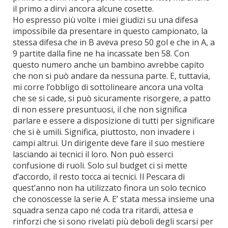
il primo a dirvi ancora alcune cosette.
Ho espresso più volte i miei giudizi su una difesa
impossibile da presentare in questo campionato, la
stessa difesa che in B aveva preso 50 gol e che in A, a
9 partite dalla fine ne ha incassate ben 58. Con
questo numero anche un bambino avrebbe capito
che non si può andare da nessuna parte. E, tuttavia,
mi corre l’obbligo di sottolineare ancora una volta
che se si cade, si può sicuramente risorgere, a patto
di non essere presuntuosi, il che non significa
parlare e essere a disposizione di tutti per significare
che si è umili. Significa, piuttosto, non invadere i
campi altrui. Un dirigente deve fare il suo mestiere
lasciando ai tecnici il loro. Non può esserci
confusione di ruoli. Solo sul budget ci si mette
d’accordo, il resto tocca ai tecnici. Il Pescara di
quest’anno non ha utilizzato finora un solo tecnico
che conoscesse la serie A. E’ stata messa insieme una
squadra senza capo né coda tra ritardi, attesa e
rinforzi che si sono rivelati più deboli degli scarsi per