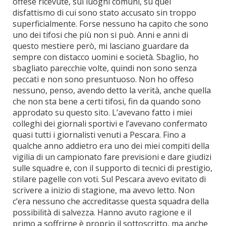
offese ricevute, sui luoghi comuni, su quel
disfattismo di cui sono stato accusato sin troppo
superficialmente. Forse nessuno ha capito che sono
uno dei tifosi che più non si può. Anni e anni di
questo mestiere però, mi lasciano guardare da
sempre con distacco uomini e società. Sbaglio, ho
sbagliato parecchie volte, quindi non sono senza
peccati e non sono presuntuoso. Non ho offeso
nessuno, penso, avendo detto la verità, anche quella
che non sta bene a certi tifosi, fin da quando sono
approdato su questo sito. L’avevano fatto i miei
colleghi dei giornali sportivi e l’avevano confermato
quasi tutti i giornalisti venuti a Pescara. Fino a
qualche anno addietro era uno dei miei compiti della
vigilia di un campionato fare previsioni e dare giudizi
sulle squadre e, con il supporto di tecnici di prestigio,
stilare pagelle con voti. Sul Pescara avevo evitato di
scrivere a inizio di stagione, ma avevo letto. Non
c’era nessuno che accreditasse questa squadra della
possibilità di salvezza. Hanno avuto ragione e il
primo a soffrirne è proprio il sottoscritto, ma anche