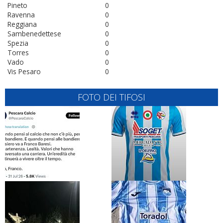
Pineto
0
Ravenna
0
Reggiana
0
Sambenedettese
0
Spezia
0
Torres
0
Vado
0
Vis Pesaro
0
FOTO DEI TIFOSI