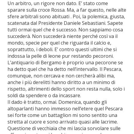
Un arbitro, un rigore non dato. E’ stato come
sparare sulla croce Rossa. Ma, a far questo, nelle alte
sfere arbitrali sono abituati . Poi, la polemica, giusta,
scatenata dal Presidente Daniele Sebastiani. Sapete
tutti ormai quel che è successo. Non sappiamo cosa
succederà. Non succederà niente perché così va il
mondo, specie per quel che riguarda il calcio e,
soprattutto, i deboli. E’ contro questi ultimi che si
indossa la pelle di leone pur restando pecoroni.
L’antiquario di Bergamo è proprio una pecorone se
ha detto quel che ha detto nell’intervallo. Il Pescara,
comunque, non cercava e non cercherà alibi ma,
anche i più derelitti hanno diritto a un minimo di
rispetto, altrimenti dello sport non resta nulla, solo i
soldi da spendere o da incassare.
Il dado è tratto, ormai. Domenica, quando gli
altoparlanti hanno immesso nell’etere quel Pescara
sei forte come un battaglion mi sono sentito una
stretta al cuore e sono arrivato quasi alle lacrime.
Questione di vecchiaia che mi lascia sorvolare sulle