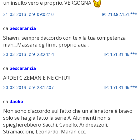
un insulto vero e proprio. VERGOGNA
21-03-2013 ore 09:02:10
IP: 213.82.151.***
da
pescarancia
Shawn...sempre daccordo con te x la tua competenza
mah....Massara dg firmt proprio aua'.
20-03-2013 ore 23:24:14
IP: 151.31.46.***
da
pescarancia
ARDETC ZEMAN E NE CHIU'!!
20-03-2013 ore 23:12:07
IP: 151.31.46.***
da
daolio
Non sono d'accordo sul fatto che un allenatore è bravo
solo se ha già fatto la serie A. Altrimenti non si
spiegherebbero Sacchi, Capello, Andreazzoli,
Stramaccioni, Leonardo, Maran ecc.