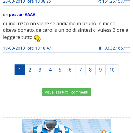
20-03-2013 ore 10:08:25
IP: 151.26.157.***
da
pescar-AAAA
quindi rizzo nn viene se andiamo in b?uno in meno
diceva donato. de carolis un po di sintesi ci vuless 3 ore a
leggere tutto
19-03-2013 ore 19:18:47
IP: 93.32.165.***
1
2
3
4
5
6
7
8
9
10
Visualizza tutti i commenti