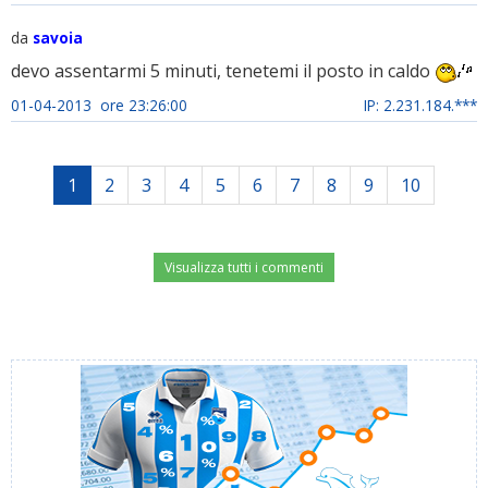
da
savoia
devo assentarmi 5 minuti, tenetemi il posto in caldo
01-04-2013 ore 23:26:00
IP: 2.231.184.***
1
2
3
4
5
6
7
8
9
10
Visualizza tutti i commenti