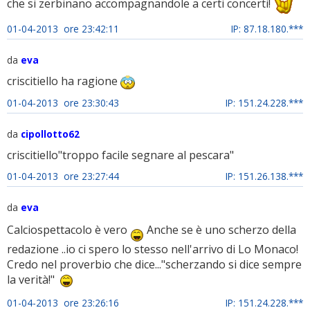
che si zerbinano accompagnandole a certi concerti!
01-04-2013 ore 23:42:11
IP: 87.18.180.***
da
eva
criscitiello ha ragione
01-04-2013 ore 23:30:43
IP: 151.24.228.***
da
cipollotto62
criscitiello"troppo facile segnare al pescara"
01-04-2013 ore 23:27:44
IP: 151.26.138.***
da
eva
Calciospettacolo è vero
Anche se è uno scherzo della
redazione ..io ci spero lo stesso nell'arrivo di Lo Monaco!
Credo nel proverbio che dice..."scherzando si dice sempre
la verità!"
01-04-2013 ore 23:26:16
IP: 151.24.228.***