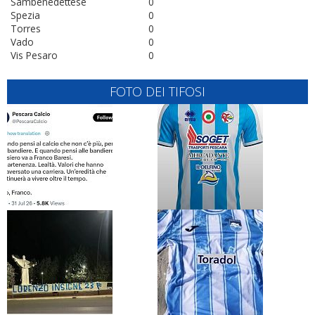
Sambenedettese
0
Spezia
0
Torres
0
Vado
0
Vis Pesaro
0
FOTO DEI TIFOSI