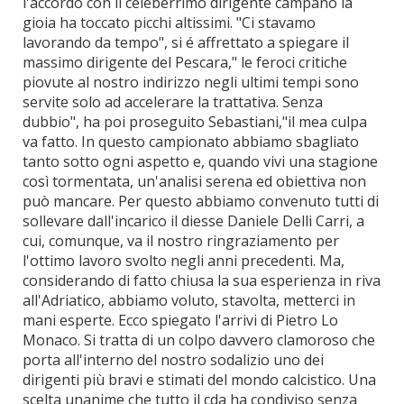
l'accordo con il celeberrimo dirigente campano la
gioia ha toccato picchi altissimi. "Ci stavamo
lavorando da tempo", si é affrettato a spiegare il
massimo dirigente del Pescara," le feroci critiche
piovute al nostro indirizzo negli ultimi tempi sono
servite solo ad accelerare la trattativa. Senza
dubbio", ha poi proseguito Sebastiani,"il mea culpa
va fatto. In questo campionato abbiamo sbagliato
tanto sotto ogni aspetto e, quando vivi una stagione
così tormentata, un'analisi serena ed obiettiva non
può mancare. Per questo abbiamo convenuto tutti di
sollevare dall'incarico il diesse Daniele Delli Carri, a
cui, comunque, va il nostro ringraziamento per
l'ottimo lavoro svolto negli anni precedenti. Ma,
considerando di fatto chiusa la sua esperienza in riva
all'Adriatico, abbiamo voluto, stavolta, metterci in
mani esperte. Ecco spiegato l'arrivi di Pietro Lo
Monaco. Si tratta di un colpo davvero clamoroso che
porta all'interno del nostro sodalizio uno dei
dirigenti più bravi e stimati del mondo calcistico. Una
scelta unanime che tutto il cda ha condiviso senza