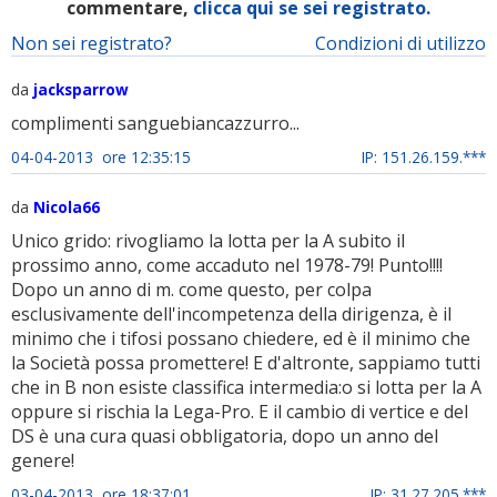
commentare,
clicca qui se sei registrato.
Non sei registrato?
Condizioni di utilizzo
da
jacksparrow
complimenti sanguebiancazzurro...
04-04-2013 ore 12:35:15
IP: 151.26.159.***
da
Nicola66
Unico grido: rivogliamo la lotta per la A subito il
prossimo anno, come accaduto nel 1978-79! Punto!!!!
Dopo un anno di m. come questo, per colpa
esclusivamente dell'incompetenza della dirigenza, è il
minimo che i tifosi possano chiedere, ed è il minimo che
la Società possa promettere! E d'altronte, sappiamo tutti
che in B non esiste classifica intermedia:o si lotta per la A
oppure si rischia la Lega-Pro. E il cambio di vertice e del
DS è una cura quasi obbligatoria, dopo un anno del
genere!
03-04-2013 ore 18:37:01
IP: 31.27.205.***