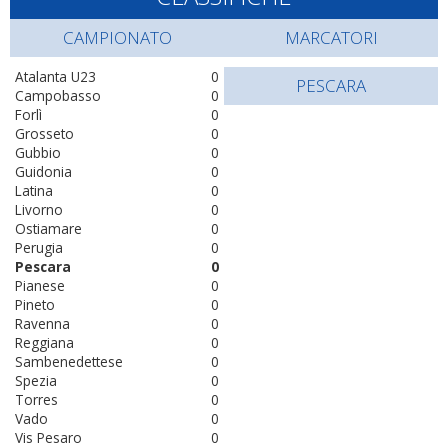
CAMPIONATO
MARCATORI
Atalanta U23
0
PESCARA
Campobasso
0
Forlì
0
Grosseto
0
Gubbio
0
Guidonia
0
Latina
0
Livorno
0
Ostiamare
0
Perugia
0
Pescara
0
Pianese
0
Pineto
0
Ravenna
0
Reggiana
0
Sambenedettese
0
Spezia
0
Torres
0
Vado
0
Vis Pesaro
0