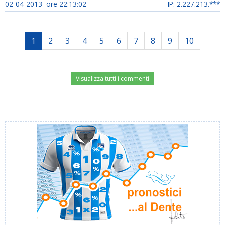
02-04-2013 ore 22:13:02
IP: 2.227.213.***
1
2
3
4
5
6
7
8
9
10
Visualizza tutti i commenti