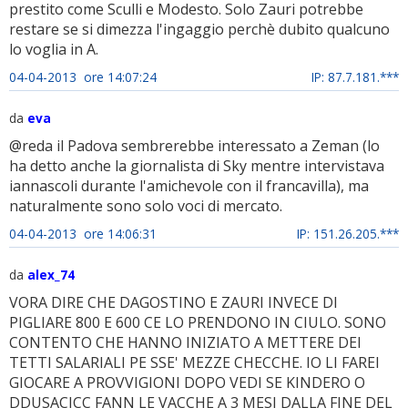
prestito come Sculli e Modesto. Solo Zauri potrebbe
restare se si dimezza l'ingaggio perchè dubito qualcuno
lo voglia in A.
04-04-2013 ore 14:07:24
IP: 87.7.181.***
da
eva
@reda il Padova sembrerebbe interessato a Zeman (lo
ha detto anche la giornalista di Sky mentre intervistava
iannascoli durante l'amichevole con il francavilla), ma
naturalmente sono solo voci di mercato.
04-04-2013 ore 14:06:31
IP: 151.26.205.***
da
alex_74
VORA DIRE CHE DAGOSTINO E ZAURI INVECE DI
PIGLIARE 800 E 600 CE LO PRENDONO IN CIULO. SONO
CONTENTO CHE HANNO INIZIATO A METTERE DEI
TETTI SALARIALI PE SSE' MEZZE CHECCHE. IO LI FAREI
GIOCARE A PROVVIGIONI DOPO VEDI SE KINDERO O
DDUSACICC FANN LE VACCHE A 3 MESI DALLA FINE DEL