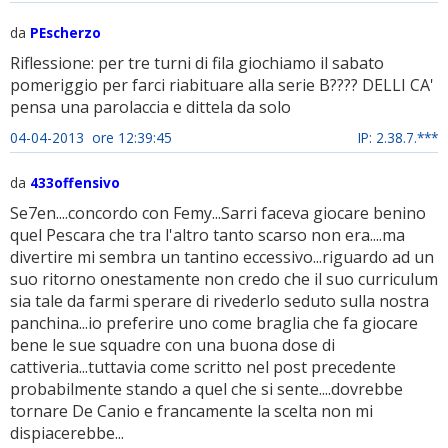
da
PEscherzo
Riflessione: per tre turni di fila giochiamo il sabato
pomeriggio per farci riabituare alla serie B???? DELLI CA'
pensa una parolaccia e dittela da solo
04-04-2013 ore 12:39:45
IP: 2.38.7.***
da
433offensivo
Se7en....concordo con Femy...Sarri faceva giocare benino
quel Pescara che tra l'altro tanto scarso non era....ma
divertire mi sembra un tantino eccessivo...riguardo ad un
suo ritorno onestamente non credo che il suo curriculum
sia tale da farmi sperare di rivederlo seduto sulla nostra
panchina...io preferire uno come braglia che fa giocare
bene le sue squadre con una buona dose di
cattiveria...tuttavia come scritto nel post precedente
probabilmente stando a quel che si sente....dovrebbe
tornare De Canio e francamente la scelta non mi
dispiacerebbe...