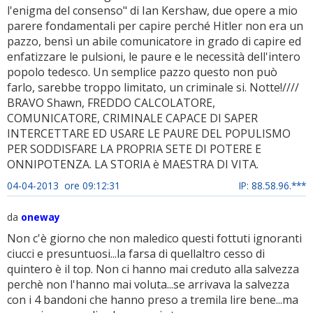
l'enigma del consenso" di Ian Kershaw, due opere a mio
parere fondamentali per capire perché Hitler non era un
pazzo, bensì un abile comunicatore in grado di capire ed
enfatizzare le pulsioni, le paure e le necessità dell'intero
popolo tedesco. Un semplice pazzo questo non può
farlo, sarebbe troppo limitato, un criminale si. Notte!////
BRAVO Shawn, FREDDO CALCOLATORE,
COMUNICATORE, CRIMINALE CAPACE DI SAPER
INTERCETTARE ED USARE LE PAURE DEL POPULISMO
PER SODDISFARE LA PROPRIA SETE DI POTERE E
ONNIPOTENZA. LA STORIA è MAESTRA DI VITA.
04-04-2013 ore 09:12:31
IP: 88.58.96.***
da
oneway
Non c'è giorno che non maledico questi fottuti ignoranti
ciucci e presuntuosi...la farsa di quellaltro cesso di
quintero è il top. Non ci hanno mai creduto alla salvezza
perchè non l'hanno mai voluta...se arrivava la salvezza
con i 4 bandoni che hanno preso a tremila lire bene...ma