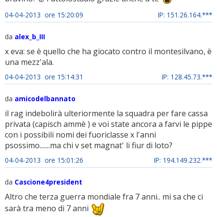
04-04-2013 ore 15:20:09
IP: 151.26.164.***
da
alex_b_III
x eva: se è quello che ha giocato contro il montesilvano, è
una mezz'ala.
04-04-2013 ore 15:14:31
IP: 128.45.73.***
da
amicodelbannato
il rag indebolirà ulteriormente la squadra per fare cassa
privata (capisch ammè ) e voi state ancora a farvi le pippe
con i possibili nomi dei fuoriclasse x l'anni
psossimo.......ma chi v set magnat' li fiur di loto?
04-04-2013 ore 15:01:26
IP: 194.149.232.***
da
Cascione4president
Altro che terza guerra mondiale fra 7 anni.. mi sa che ci
sarà tra meno di 7 anni