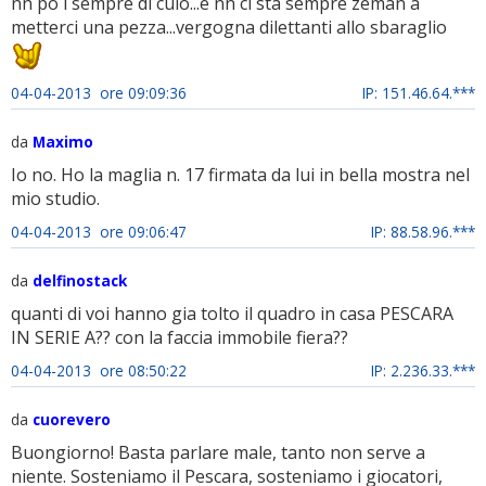
nn po i sempre di culo...e nn ci sta sempre zeman a
metterci una pezza...vergogna dilettanti allo sbaraglio
04-04-2013 ore 09:09:36
IP: 151.46.64.***
da
Maximo
Io no. Ho la maglia n. 17 firmata da lui in bella mostra nel
mio studio.
04-04-2013 ore 09:06:47
IP: 88.58.96.***
da
delfinostack
quanti di voi hanno gia tolto il quadro in casa PESCARA
IN SERIE A?? con la faccia immobile fiera??
04-04-2013 ore 08:50:22
IP: 2.236.33.***
da
cuorevero
Buongiorno! Basta parlare male, tanto non serve a
niente. Sosteniamo il Pescara, sosteniamo i giocatori,