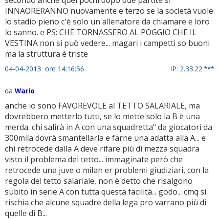
INNAORERANNO nuovamente e terzo se la società vuole
lo stadio pieno c'è solo un allenatore da chiamare e loro
lo sanno. e PS: CHE TORNASSERO AL POGGIO CHE IL
VESTINA non si può vedere... magari i campetti so buoni
ma la struttura è triste
04-04-2013 ore 14:16:56
IP: 2.33.22.***
da
Wario
anche io sono FAVOREVOLE al TETTO SALARIALE, ma
dovrebbero metterlo tutti, se lo mette solo la B è una
merda. chi salirà in A con una squadretta" da giocatori da
300mila dovrà smantellarla e farne una adatta alla A... e
chi retrocede dalla A deve rifare più di mezza squadra
visto il problema del tetto... immaginate però che
retrocede una juve o milan er problemi giudiziari, con la
regola del tetto salariale, non è detto che risalgono
subito in serie A con tutta questa facilità... godo... cmq si
rischia che alcune squadre della lega pro varrano più di
quelle di B...