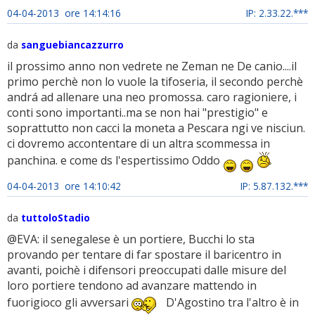
04-04-2013 ore 14:14:16
IP: 2.33.22.***
da
sanguebiancazzurro
il prossimo anno non vedrete ne Zeman ne De canio....il
primo perchè non lo vuole la tifoseria, il secondo perchè
andrá ad allenare una neo promossa. caro ragioniere, i
conti sono importanti..ma se non hai "prestigio" e
soprattutto non cacci la moneta a Pescara ngi ve nisciun.
ci dovremo accontentare di un altra scommessa in
panchina. e come ds l'espertissimo Oddo
04-04-2013 ore 14:10:42
IP: 5.87.132.***
da
tuttoloStadio
@EVA: il senegalese è un portiere, Bucchi lo sta
provando per tentare di far spostare il baricentro in
avanti, poichè i difensori preoccupati dalle misure del
loro portiere tendono ad avanzare mattendo in
fuorigioco gli avversari
D'Agostino tra l'altro è in