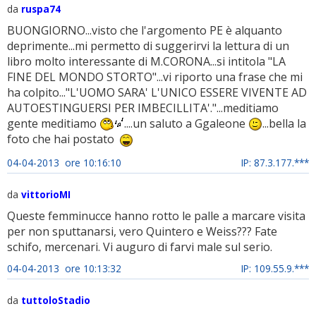
da
ruspa74
BUONGIORNO...visto che l'argomento PE è alquanto
deprimente...mi permetto di suggerirvi la lettura di un
libro molto interessante di M.CORONA...si intitola "LA
FINE DEL MONDO STORTO"...vi riporto una frase che mi
ha colpito..."L'UOMO SARA' L'UNICO ESSERE VIVENTE AD
AUTOESTINGUERSI PER IMBECILLITA'."...meditiamo
gente meditiamo
....un saluto a Ggaleone
...bella la
foto che hai postato
04-04-2013 ore 10:16:10
IP: 87.3.177.***
da
vittorioMI
Queste femminucce hanno rotto le palle a marcare visita
per non sputtanarsi, vero Quintero e Weiss??? Fate
schifo, mercenari. Vi auguro di farvi male sul serio.
04-04-2013 ore 10:13:32
IP: 109.55.9.***
da
tuttoloStadio