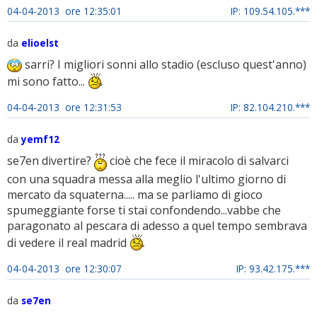
04-04-2013 ore 12:35:01
IP: 109.54.105.***
da
elioelst
sarri? I migliori sonni allo stadio (escluso quest'anno)
mi sono fatto...
04-04-2013 ore 12:31:53
IP: 82.104.210.***
da
yemf12
se7en divertire?
cioè che fece il miracolo di salvarci
con una squadra messa alla meglio l'ultimo giorno di
mercato da squaterna..... ma se parliamo di gioco
spumeggiante forse ti stai confondendo...vabbe che
paragonato al pescara di adesso a quel tempo sembrava
di vedere il real madrid
04-04-2013 ore 12:30:07
IP: 93.42.175.***
da
se7en