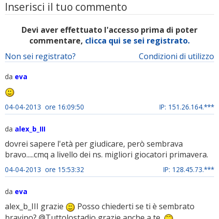
Inserisci il tuo commento
Devi aver effettuato l'accesso prima di poter
commentare,
clicca qui se sei registrato.
Non sei registrato?
Condizioni di utilizzo
da
eva
04-04-2013 ore 16:09:50
IP: 151.26.164.***
da
alex_b_III
dovrei sapere l'età per giudicare, però sembrava
bravo.....cmq a livello dei ns. migliori giocatori primavera.
04-04-2013 ore 15:53:32
IP: 128.45.73.***
da
eva
alex_b_III grazie
Posso chiederti se ti è sembrato
bravino? @Tuttolostadio grazie anche a te