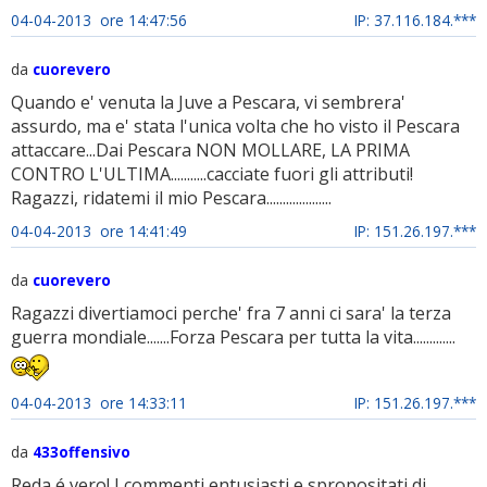
04-04-2013 ore 14:47:56
IP: 37.116.184.***
da
cuorevero
Quando e' venuta la Juve a Pescara, vi sembrera'
assurdo, ma e' stata l'unica volta che ho visto il Pescara
attaccare...Dai Pescara NON MOLLARE, LA PRIMA
CONTRO L'ULTIMA...........cacciate fuori gli attributi!
Ragazzi, ridatemi il mio Pescara....................
04-04-2013 ore 14:41:49
IP: 151.26.197.***
da
cuorevero
Ragazzi divertiamoci perche' fra 7 anni ci sara' la terza
guerra mondiale.......Forza Pescara per tutta la vita.............
04-04-2013 ore 14:33:11
IP: 151.26.197.***
da
433offensivo
Reda é vero! I commenti entusiasti e spropositati di