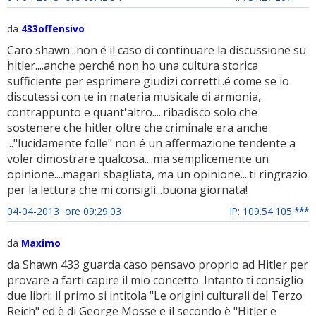
da
433offensivo
Caro shawn...non é il caso di continuare la discussione su
hitler....anche perché non ho una cultura storica
sufficiente per esprimere giudizi corretti..é come se io
discutessi con te in materia musicale di armonia,
contrappunto e quant'altro.....ribadisco solo che
sostenere che hitler oltre che criminale era anche
..."lucidamente folle" non é un affermazione tendente a
voler dimostrare qualcosa....ma semplicemente un
opinione....magari sbagliata, ma un opinione....ti ringrazio
per la lettura che mi consigli...buona giornata!
04-04-2013 ore 09:29:03
IP: 109.54.105.***
da
Maximo
da Shawn 433 guarda caso pensavo proprio ad Hitler per
provare a farti capire il mio concetto. Intanto ti consiglio
due libri: il primo si intitola "Le origini culturali del Terzo
Reich" ed è di George Mosse e il secondo è "Hitler e