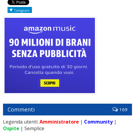
Telegram
Commenti
169
Legenda utenti:
Amministratore
|
Community
|
Ospite
| Semplice