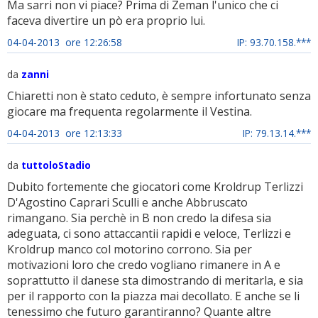
Ma sarri non vi piace? Prima di Zeman l'unico che ci
faceva divertire un pò era proprio lui.
04-04-2013 ore 12:26:58
IP: 93.70.158.***
da
zanni
Chiaretti non è stato ceduto, è sempre infortunato senza
giocare ma frequenta regolarmente il Vestina.
04-04-2013 ore 12:13:33
IP: 79.13.14.***
da
tuttoloStadio
Dubito fortemente che giocatori come Kroldrup Terlizzi
D'Agostino Caprari Sculli e anche Abbruscato
rimangano. Sia perchè in B non credo la difesa sia
adeguata, ci sono attaccantii rapidi e veloce, Terlizzi e
Kroldrup manco col motorino corrono. Sia per
motivazioni loro che credo vogliano rimanere in A e
soprattutto il danese sta dimostrando di meritarla, e sia
per il rapporto con la piazza mai decollato. E anche se li
tenessimo che futuro garantiranno? Quante altre