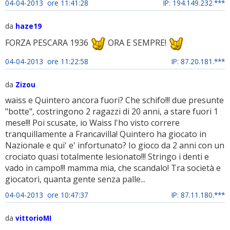
04-04-2013 ore 11:41:28
IP: 194.149.232.***
da
haze19
FORZA PESCARA 1936
ORA E SEMPRE!
04-04-2013 ore 11:22:58
IP: 87.20.181.***
da
Zizou
waiss e Quintero ancora fuori? Che schifo!!! due presunte
"botte", costringono 2 ragazzi di 20 anni, a stare fuori 1
mese!!! Poi scusate, io Waiss l'ho visto correre
tranquillamente a Francavilla! Quintero ha giocato in
Nazionale e qui' e' infortunato? Io gioco da 2 anni con un
crociato quasi totalmente lesionato!!! Stringo i denti e
vado in campo!!! mamma mia, che scandalo! Tra società e
giocatori, quanta gente senza palle...
04-04-2013 ore 10:47:37
IP: 87.11.180.***
da
vittorioMI