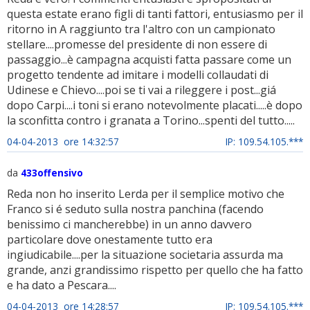
questa estate erano figli di tanti fattori, entusiasmo per il
ritorno in A raggiunto tra l'altro con un campionato
stellare....promesse del presidente di non essere di
passaggio...è campagna acquisti fatta passare come un
progetto tendente ad imitare i modelli collaudati di
Udinese e Chievo....poi se ti vai a rileggere i post...giá
dopo Carpi....i toni si erano notevolmente placati.....è dopo
la sconfitta contro i granata a Torino...spenti del tutto.....
04-04-2013 ore 14:32:57
IP: 109.54.105.***
da
433offensivo
Reda non ho inserito Lerda per il semplice motivo che
Franco si é seduto sulla nostra panchina (facendo
benissimo ci mancherebbe) in un anno davvero
particolare dove onestamente tutto era
ingiudicabile....per la situazione societaria assurda ma
grande, anzi grandissimo rispetto per quello che ha fatto
e ha dato a Pescara....
04-04-2013 ore 14:28:57
IP: 109.54.105.***