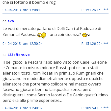
che si fottano il boemo e rdg
04-04-2013 ore 13:08:10
IP: 151.26.159.***
da
eva
Le voci di mercato parlano di Delli Carri al Padova e di
Zeman al Padova...
una coincidenza?
04-04-2013 ore 12:50:24
IP: 151.26.204.***
da
433offensivo
Il bel gioco, a Pescara l'abbiamo visto con Cadé, Galeone
e Zeman..e in misura minore Rossi....poi ci sono stati
allenatori tosti .. tom Rosati in primis...o Rumignani che
giocavano in modo diametralmente opposto e qualche
allenatore che potremmo collocare nel mezzo ovvero
facevano giocare benino la squadra, senza peró
distinguersi...come Sarri o Iaconi o De Canio quest'ultimo
però era alle prime esperienze....
04-04-2013 ore 12:40:32
IP: 109.54.105.***