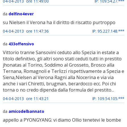
04-04-2013 ore 11:49:00
IP: 109.54.27.***
da
delfino4ever
su Nielsen il Verona ha il diritto di riscatto purtroppo
04-04-2013 ore 11:47:36
IP: 95.227.148.***
da
433offensivo
Vittorio tranne Sansovini ceduto allo Spezia in estate a
titolo definitivo, gli altri sono stati ceduti tutti in prestito
jhonatas al Torino, Soddimo al Grosseto, Brosco alla
Ternana, Romagnoli e Terlizzi rispettivamente a Spezia e
Siena,Nielsen al Verona Ragni alla Nocerina e via via
anche i vari Chiretti, brugman, berardocco ecc. Poi chi
torna o no credo dipenda dalla formula del prestito...
04-04-2013 ore 11:43:21
IP: 109.54.105.***
da
amicodelbannato
appello a PYONGYANG: vi diamo Ollio tenetevi le bombe