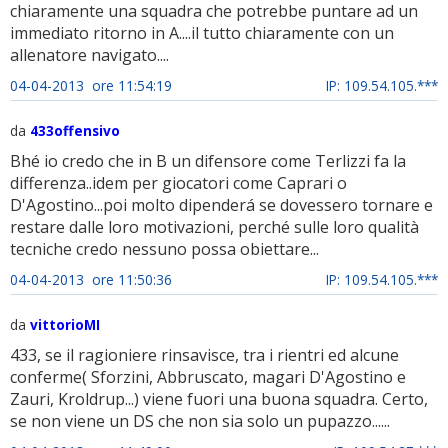
chiaramente una squadra che potrebbe puntare ad un
immediato ritorno in A....il tutto chiaramente con un
allenatore navigato....
04-04-2013 ore 11:54:19
IP: 109.54.105.***
da
433offensivo
Bhé io credo che in B un difensore come Terlizzi fa la
differenza..idem per giocatori come Caprari o
D'Agostino...poi molto dipenderá se dovessero tornare e
restare dalle loro motivazioni, perché sulle loro qualità
tecniche credo nessuno possa obiettare...
04-04-2013 ore 11:50:36
IP: 109.54.105.***
da
vittorioMI
433, se il ragioniere rinsavisce, tra i rientri ed alcune
conferme( Sforzini, Abbruscato, magari D'Agostino e
Zauri, Kroldrup...) viene fuori una buona squadra. Certo,
se non viene un DS che non sia solo un pupazzo......