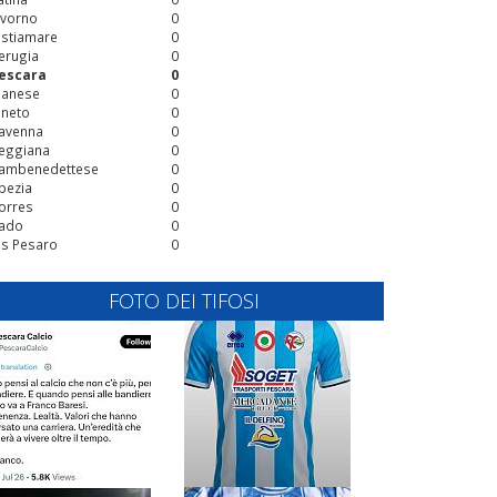
ivorno
0
stiamare
0
erugia
0
escara
0
ianese
0
ineto
0
avenna
0
eggiana
0
ambenedettese
0
pezia
0
orres
0
ado
0
is Pesaro
0
FOTO DEI TIFOSI