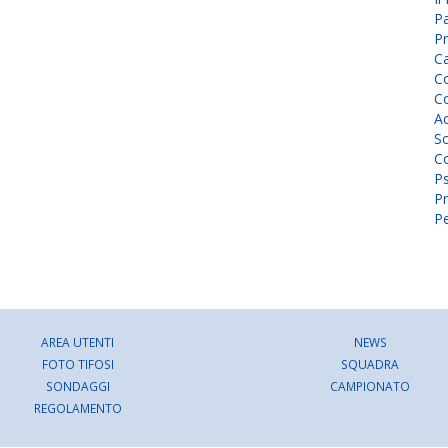
P
Pr
C
Co
Co
A
Sc
Co
P
Pr
Pe
AREA UTENTI
NEWS
FOTO TIFOSI
SQUADRA
SONDAGGI
CAMPIONATO
REGOLAMENTO