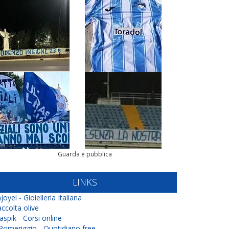
Guarda e pubblica
LINKS
joyel - Gioielleria Italiana
ccolta olive
aspik - Corsi online
 Pomeriggio - Quotidiano free