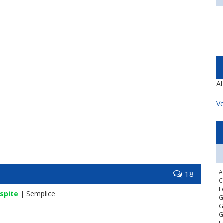
A
Ve
A
18
C
F
spite
| Semplice
G
G
G
L