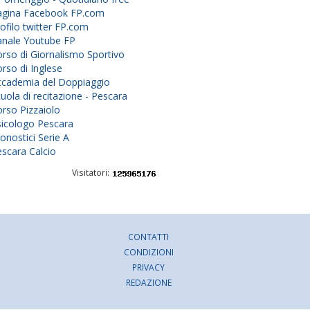
agina Facebook FP.com
ofilo twitter FP.com
anale Youtube FP
rso di Giornalismo Sportivo
rso di Inglese
ccademia del Doppiaggio
uola di recitazione - Pescara
rso Pizzaiolo
sicologo Pescara
onostici Serie A
scara Calcio
Visitatori:
CONTATTI
CONDIZIONI
PRIVACY
REDAZIONE