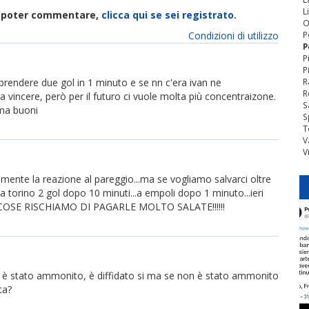
L
di poter commentare,
clicca qui se sei registrato.
O
Condizioni di utilizzo
P
P
P
P
to. prendere due gol in 1 minuto e se nn c'era ivan ne
R
R
vincere, però per il futuro ci vuole molta più concentraizone.
S
 ma buoni
S
T
V
V
mente la reazione al pareggio...ma se vogliamo salvarci oltre
a torino 2 gol dopo 10 minuti...a empoli dopo 1 minuto...ieri
TE COSE RISCHIAMO DI PAGARLE MOLTO SALATE!!!!!!
on è stato ammonito, è diffidato si ma se non è stato ammonito
ta?