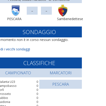
-
-
PESCARA
Sambenedettese
SONDAGGIO
l momento non è in corso nessun sondaggio.
di i vecchi sondaggi
CLASSIFICHE
CAMPIONATO
MARCATORI
talanta U23
0
PESCARA
ampobasso
0
orlì
0
rosseto
0
ubbio
0
uidonia
0
atina
0