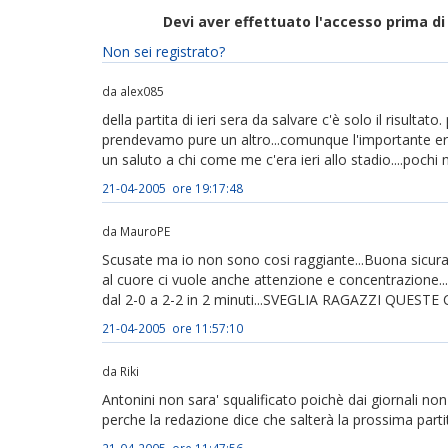
Devi aver effettuato l'accesso prima 
Non sei registrato?
da alex085
della partita di ieri sera da salvare c'è solo il risulta
prendevamo pure un altro...comunque l'importante era 
un saluto a chi come me c'era ieri allo stadio....pochi
21-04-2005 ore 19:17:48
da MauroPE
Scusate ma io non sono cosi raggiante...Buona sicura
al cuore ci vuole anche attenzione e concentrazione...
dal 2-0 a 2-2 in 2 minuti...SVEGLIA RAGAZZI QUES
21-04-2005 ore 11:57:10
da Riki
Antonini non sara' squalificato poichè dai giornali n
perche la redazione dice che salterà la prossima parti