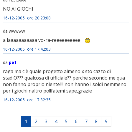
NO AI GIOCHI
16-12-2005 ore 20:23:08
da wwwww
a laaaaaaaaaaa vo-ra-reeeeeeeeee
16-12-2005 ore 17:42:03
da
pe1
raga ma c'è quale progetto almeno x sto cazzo di
stadiO??? qualcosa di ufficiale?? perche secondo me qua
non fanno proprio niente!!!! non hanno i soldi nemmeno
per i giochi naltro po!!fatemi sape,grazie
16-12-2005 ore 17:32:35
1
2
3
4
5
6
7
8
9