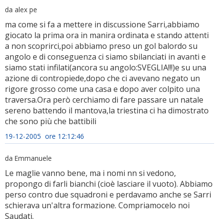
da alex pe
ma come si fa a mettere in discussione Sarri,abbiamo
giocato la prima ora in manira ordinata e stando attenti
a non scoprirci,poi abbiamo preso un gol balordo su
angolo e di conseguenza ci siamo sbilanciati in avanti e
siamo stati infilati(ancora su angolo:SVEGLIA!!!)e su una
azione di contropiede,dopo che ci avevano negato un
rigore grosso come una casa e dopo aver colpito una
traversa.Ora però cerchiamo di fare passare un natale
sereno battendo il mantova,la triestina ci ha dimostrato
che sono più che battibili
19-12-2005 ore 12:12:46
da Emmanuele
Le maglie vanno bene, ma i nomi nn si vedono,
propongo di farli bianchi (cioè lasciare il vuoto). Abbiamo
perso contro due squadroni e perdavamo anche se Sarri
schierava un'altra formazione. Compriamocelo noi
Saudati.