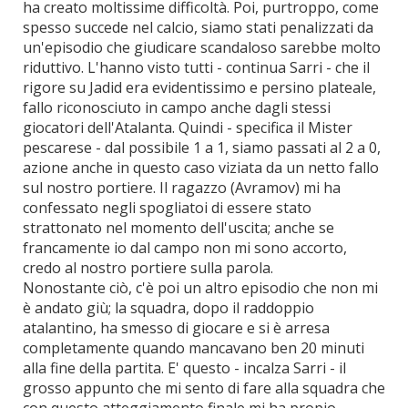
ha creato moltissime difficoltà. Poi, purtroppo, come
spesso succede nel calcio, siamo stati penalizzati da
un'episodio che giudicare scandaloso sarebbe molto
riduttivo. L'hanno visto tutti - continua Sarri - che il
rigore su Jadid era evidentissimo e persino plateale,
fallo riconosciuto in campo anche dagli stessi
giocatori dell'Atalanta. Quindi - specifica il Mister
pescarese - dal possibile 1 a 1, siamo passati al 2 a 0,
azione anche in questo caso viziata da un netto fallo
sul nostro portiere. Il ragazzo (Avramov) mi ha
confessato negli spogliatoi di essere stato
strattonato nel momento dell'uscita; anche se
francamente io dal campo non mi sono accorto,
credo al nostro portiere sulla parola.
Nonostante ciò, c'è poi un altro episodio che non mi
è andato giù; la squadra, dopo il raddoppio
atalantino, ha smesso di giocare e si è arresa
completamente quando mancavano ben 20 minuti
alla fine della partita. E' questo - incalza Sarri - il
grosso appunto che mi sento di fare alla squadra che