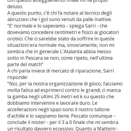
con questo atteggiamento finale mi ha propio
deluso.
A questo punto, c'è chi fa notare al tecnico degli
abruzzesi che i gol sono venuti da palle inattive.
"E' normale e lo sapevamo - spiega Sarri - che
dovevamo concedere centimetri e fisico ai giocatori
orobici. Che ci sarebbe stato da soffrire in queste
situazioni era normale ma, sinceramente, non mi
sembra che in generale L'Atalanta abbia messo
sotto in Pescara se non, come ripeto, nell'ultima
parte del match"
A chi parla invece di mercato di riparazione, Sarri
risponde:
"Noi, per la nostra organizzazione di gioco, facciamo
molta fatica ad esprimerci contro le grandi; ci manca
la gamba negli ultimi 25 metri ed è su questo che
dobbiamo intervenire e lavorare duro. Le
accellerazioni negli spazi sono il nostro tallone
d'achille e lo sappiamo bene. Peccato comunque -
conclude il mister - per il 3 a 0 finale che mi sembra
un risultato davvero eccessivo. Quanto a Matteini -