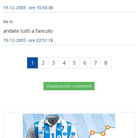
19-12-2005 ore 10:43:38
da io
andate tutti a fanculo
19-12-2005 ore 02:51:18
1
2
3
4
5
6
7
8
Visualizza tutti i commenti