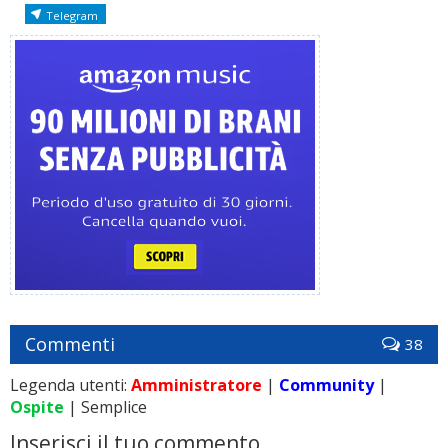
Telegram
Commenti
38
Legenda utenti:
Amministratore
|
Community
|
Ospite
| Semplice
Inserisci il tuo commento