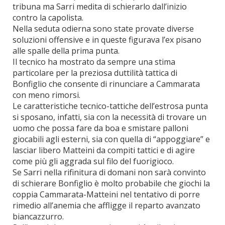
tribuna ma Sarri medita di schierarlo dall’inizio
contro la capolista.
Nella seduta odierna sono state provate diverse
soluzioni offensive e in queste figurava l’ex pisano
alle spalle della prima punta.
Il tecnico ha mostrato da sempre una stima
particolare per la preziosa duttilità tattica di
Bonfiglio che consente di rinunciare a Cammarata
con meno rimorsi.
Le caratteristiche tecnico-tattiche dell’estrosa punta
si sposano, infatti, sia con la necessità di trovare un
uomo che possa fare da boa e smistare palloni
giocabili agli esterni, sia con quella di “appoggiare” e
lasciar libero Matteini da compiti tattici e di agire
come più gli aggrada sul filo del fuorigioco.
Se Sarri nella rifinitura di domani non sarà convinto
di schierare Bonfiglio è molto probabile che giochi la
coppia Cammarata-Matteini nel tentativo di porre
rimedio all’anemia che affligge il reparto avanzato
biancazzurro.