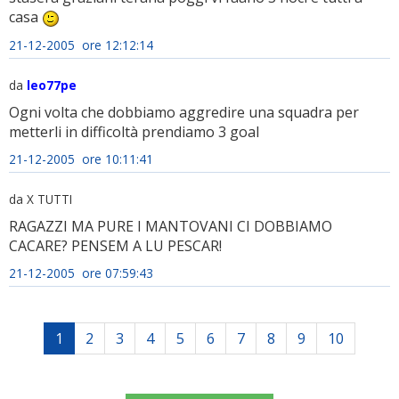
casa
21-12-2005 ore 12:12:14
da
leo77pe
Ogni volta che dobbiamo aggredire una squadra per
metterli in difficoltà prendiamo 3 goal
21-12-2005 ore 10:11:41
da X TUTTI
RAGAZZI MA PURE I MANTOVANI CI DOBBIAMO
CACARE? PENSEM A LU PESCAR!
21-12-2005 ore 07:59:43
1
2
3
4
5
6
7
8
9
10