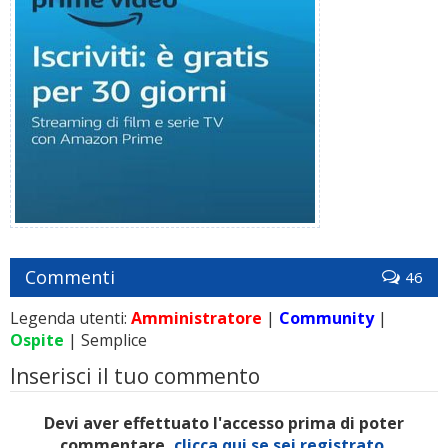
Commenti
46
Legenda utenti:
Amministratore
|
Community
|
Ospite
| Semplice
Inserisci il tuo commento
Devi aver effettuato l'accesso prima di poter
commentare,
clicca qui se sei registrato.