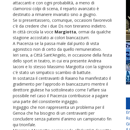
attaccanti e con ogni probabilità, a meno di
clamorosi colpi di scena, il reparto avanzato è
destinato a rimanere invariato sino a giugno.
Se si presentassero, comunque, occasioni favorevoli
c'è da credere che i due Ds non tireranno indietro.
In città circola la voce
Margiotta
, ormai da qualche
stagione accostato ai colori biancazzurri.
A Piacenza se la passa male dal punto di vista
agonistico non di certo da quello remunerativo.
Ieri sera, a Città Sant’Angelo, in occasione della festa
dello sport in teatro, in cui era presente Andrea
Iaconi e lo stesso Massimo Margiotta con la signora
c'è stato un simpatico scambio di battute.
In sostanza il centravanti di Raiano ha manifestato il
gradimento per l'approdo in biancazzurro mentre il
direttore giuliese ha sottolineato come l'affare sia
possibile nel caso il Piacenza contribuisse a pagare
una parte del consistente ingaggio.
Ingaggio che non rappresenta un problema per il
En
Genoa che ha bisogno di un centravanti per
Ra
concludere senza patemi d'animo un campionato fin
Gi
qui trionfale.
Il