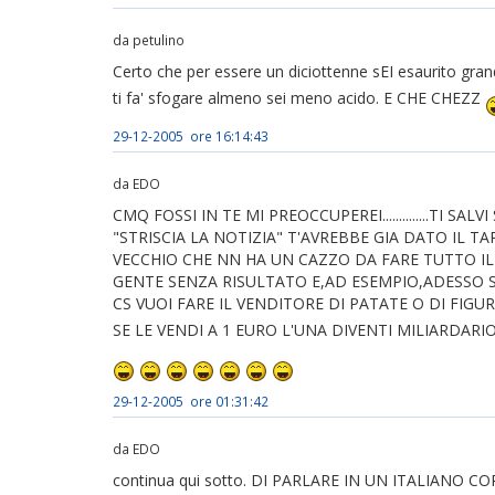
da petulino
Certo che per essere un diciottenne sEI esaurito gra
ti fa' sfogare almeno sei meno acido. E CHE CHEZZ
29-12-2005 ore 16:14:43
da EDO
CMQ FOSSI IN TE MI PREOCCUPEREI..............TI S
"STRISCIA LA NOTIZIA" T'AVREBBE GIA DATO IL T
VECCHIO CHE NN HA UN CAZZO DA FARE TUTTO IL
GENTE SENZA RISULTATO E,AD ESEMPIO,ADESSO 
CS VUOI FARE IL VENDITORE DI PATATE O DI FIGU
SE LE VENDI A 1 EURO L'UNA DIVENTI MILIARDARI
29-12-2005 ore 01:31:42
da EDO
continua qui sotto. DI PARLARE IN UN ITALIANO C