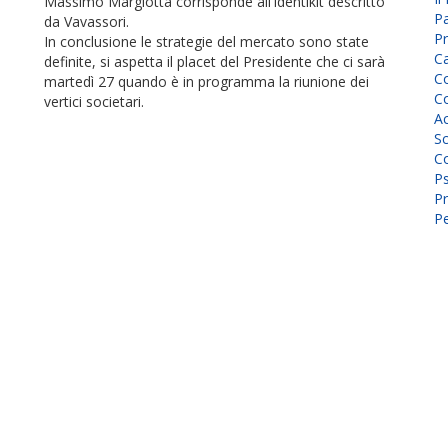
Massimo Margiotta corrisponde all'identikit descritto
P
da Vavassori.
Pr
In conclusione le strategie del mercato sono state
C
definite, si aspetta il placet del Presidente che ci sarà
Co
martedì 27 quando è in programma la riunione dei
Co
vertici societari.
A
Sc
Co
P
Pr
Pe