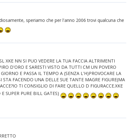
ndiosamente, speriamo che per l'anno 2006 trovi qualcuna che
ALVI SL XKE NN SI PUO VEDERE LA TUA FACCIA ALTRIMENTI
APIRO D'ORO E SARESTI VISTO DA TUTTI CM UN POVERO
 GIORNO E PASSA IL TEMPO A (SENZA L'H)PROVOCARE LA
SI STA FACENDO UNA DELLE SUE TANTE MAGRE FIGURE(MA
RACCE?IO TI CONSIGLIO DI FARE QUELLO D FIGURACCE.XKE
O E SUPER PURE BILL GATES)
ORRETTO