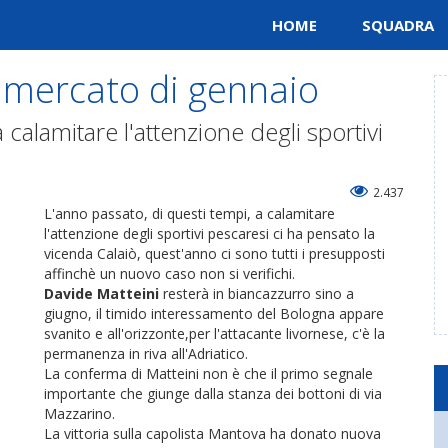
HOME
SQUADRA
l mercato di gennaio
 calamitare l'attenzione degli sportivi
2.437
L'anno passato, di questi tempi, a calamitare
l'attenzione degli sportivi pescaresi ci ha pensato la
vicenda Calaiò, quest'anno ci sono tutti i presupposti
affinchè un nuovo caso non si verifichi.
Davide Matteini
resterà in biancazzurro sino a
giugno, il timido interessamento del Bologna appare
svanito e all'orizzonte,per l'attacante livornese, c'è la
permanenza in riva all'Adriatico.
La conferma di Matteini non è che il primo segnale
importante che giunge dalla stanza dei bottoni di via
Mazzarino.
La vittoria sulla capolista Mantova ha donato nuova