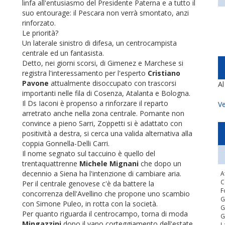
linfa all'entusiasmo del Presidente Paterna e a tutto il
suo entourage: il Pescara non verrà smontato, anzi
rinforzato.
Le priorità?
Un laterale sinistro di difesa, un centrocampista
centrale ed un fantasista.
Detto, nei giorni scorsi, di Gimenez e Marchese si
registra l'interessamento per l'esperto
Cristiano
Pavone
attualmente disoccupato con trascorsi
A
importanti nelle fila di Cosenza, Atalanta e Bologna.
Il Ds Iaconi è propenso a rinforzare il reparto
Ve
arretrato anche nella zona centrale. Pomante non
convince a pieno Sarri, Zoppetti si è adattato con
positività a destra, si cerca una valida alternativa alla
coppia Gonnella-Delli Carri.
Il nome segnato sul taccuino è quello del
trentaquattrenne
Michele Mignani
che dopo un
decennio a Siena ha l'intenzione di cambiare aria.
A
C
Per il centrale genovese c'è da battere la
F
concorrenza dell'Avellino che propone uno scambio
G
con Simone Puleo, in rotta con la società.
G
Per quanto riguarda il centrocampo, torna di moda
G
Mingazzini
dopo il vano corteggiamento dell'estate
L