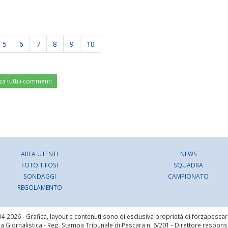
5
6
7
8
9
10
za tutti i commenti
AREA UTENTI
NEWS
FOTO TIFOSI
SQUADRA
SONDAGGI
CAMPIONATO
REGOLAMENTO
4-2026 - Grafica, layout e contenuti sono di esclusiva proprietà di forzapesca
a Giornalistica - Reg. Stampa Tribunale di Pescara n. 6/201 - Direttore respon