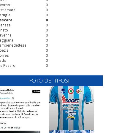
ivorno
0
stiamare
0
erugia
0
escara
0
ianese
0
ineto
0
avenna
0
eggiana
0
ambenedettese
0
pezia
0
orres
0
ado
0
is Pesaro
0
FOTO DEI TIFOSI