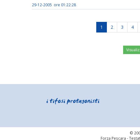
29-12-2005 ore 01:22:28
1
2
3
4
Visualiz
© 200
Forza Pescara - Testat