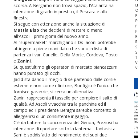
scorsa. A Bergamo non trova spazio, l'Atalanta ha
L
O
intenzione di girarlo in prestito, il Pescara è alla
P
finestra.
P
Si segue con attenzione anche la situazione di
P
Mattia Biso
che deciderà di restare o meno
P
all'Ascoli i primi giorni del nuovo anno.
R
R
Al "supermarket" marchigiano il Ds Iaconi potrebbe
S
attingere a piene mani dato che sono in lista di
S
partenza i vari Cariello, Della Morte, Cordova, Tosto
T
e
Zanini
.
V
Su quest'ultimo gli operatori di mercato biancazzurri
V
hanno puntato gli occhi.
Jadid sta dando il meglio di sè partendo dalle corsie
esterne e non come rifinitore, Bonfiglio è l'unico che
fornisce garanzie, si cerca un'alternativa.
Zanini rappresenta il tassello per compiere il salto di
qualità. Ad Ascoli vivacchia tra la panchina ed il
campo ed il presidente Benigni sarebbe contento di
alleggerirsi di un consistente ingaggio.
C'è da battere la concorrenza del Genoa, Preziosi ha
intenzione di riportare sotto la lanterna il fantasista.
Sarri è soddisfatto del rendimento dei suoi due