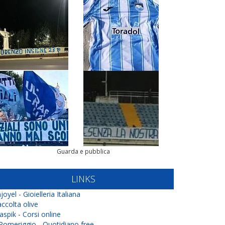
Guarda e pubblica
LINKS
joyel - Gioielleria Italiana
ccolta olive
aspik - Corsi online
 Pomeriggio - Quotidiano free