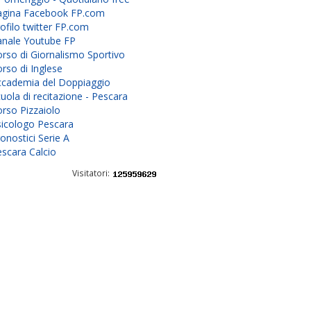
agina Facebook FP.com
ofilo twitter FP.com
anale Youtube FP
rso di Giornalismo Sportivo
rso di Inglese
ccademia del Doppiaggio
uola di recitazione - Pescara
rso Pizzaiolo
sicologo Pescara
onostici Serie A
scara Calcio
Visitatori: