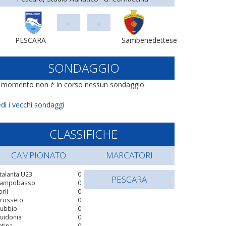
-
-
PESCARA
Sambenedettese
SONDAGGIO
l momento non è in corso nessun sondaggio.
di i vecchi sondaggi
CLASSIFICHE
CAMPIONATO
MARCATORI
talanta U23
0
PESCARA
ampobasso
0
orlì
0
rosseto
0
ubbio
0
uidonia
0
atina
0