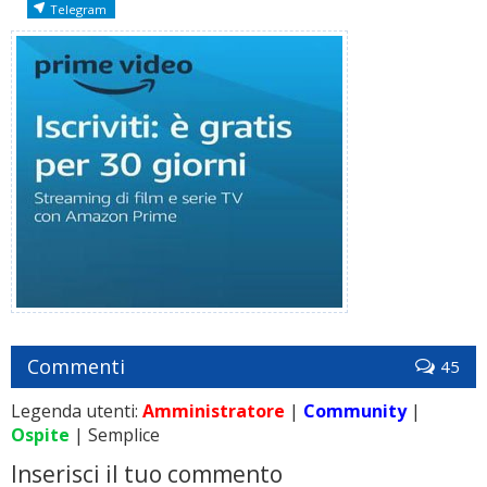
Telegram
Commenti
45
Legenda utenti:
Amministratore
|
Community
|
Ospite
| Semplice
Inserisci il tuo commento