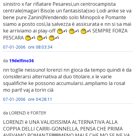
sinistro x far rifiatare Pesaresi,un centrocampista
centrale(magari Biso)e un fantasista(sxo Lodi anke se va
bene pure Zanini)!Vendendo solo Minopoli e Pomante
siamo a posto così,la salvezza è assicurata e nn si sa mai
ke arriviamo ai play-off
SEMPRE FORZA
PESCARA
07-01-2006 ore 08:03:34
da
19delfino36
nn toglie nessuno! lorenzi nn gioca da tempo quindi è da
considerarsi alternativa al duo titolare..x le varie
squalifiche ke possono accumularsi..ampliamo la rosa!
mo part! vaj a torin cià
07-01-2006 ore 04:28:11
da LORENZI è FORTE!!!
LORENZI è UNA VALIDISSIMA ALTERNATIVA ALLA
COPPIA DELLI CARRI-GONNELLA, PENSA CHE PRIMA
AVEVAMO POMANTE!!!!!!!!MENO MALE CHE MO SE NE VA