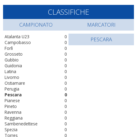
CLASSIFICHE
CAMPIONATO
MARCATORI
Atalanta U23
0
PESCARA
Campobasso
0
Forlì
0
Grosseto
0
Gubbio
0
Guidonia
0
Latina
0
Livorno
0
Ostiamare
0
Perugia
0
Pescara
0
Pianese
0
Pineto
0
Ravenna
0
Reggiana
0
Sambenedettese
0
Spezia
0
Torres
0