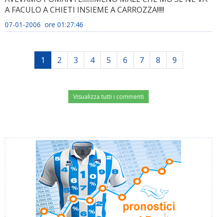
A FACULO A CHIETI INSIEME A CARROZZA!!!!!
07-01-2006 ore 01:27:46
1
2
3
4
5
6
7
8
9
Visualizza tutti i commenti