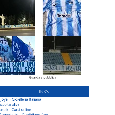
Guarda e pubblica
LINKS
joyel - Gioielleria Italiana
ccolta olive
aspik - Corsi online
 Pomeriggio - Quotidiano free