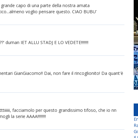
 grande capo di una parte della nostra amata
itico...almeno voglio pensare questo. CIAO BUBU'
???' duman IET ALLU STADJ E LO VEDETE!!!!!!!!
mentari GianGiacomo!! Dai, non fare il rincoglionito! Da quant'è
, tutttiiiiii, facciamolo per questo grandissimo tifoso, che io nn
li la serie AAAA!!!!!!!!!
En
Ra
Gi
Il