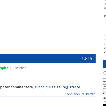
L
O
P
P
P
P
R
R
S
S
T
V
V
19
spite
| Semplice
di poter commentare,
clicca qui se sei registrato.
Condizioni di utilizzo