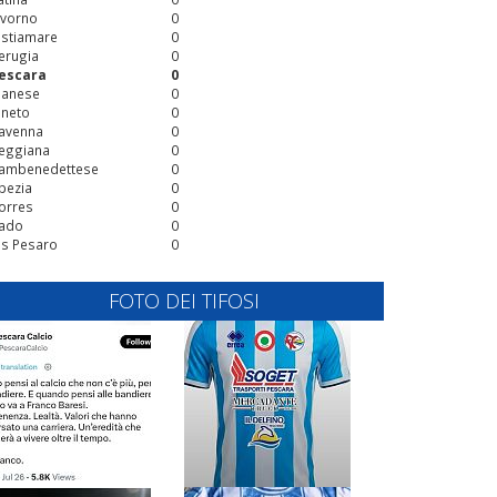
ivorno
0
stiamare
0
erugia
0
escara
0
ianese
0
ineto
0
avenna
0
eggiana
0
ambenedettese
0
pezia
0
orres
0
ado
0
is Pesaro
0
FOTO DEI TIFOSI