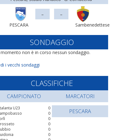
-
-
PESCARA
Sambenedettese
SONDAGGIO
l momento non è in corso nessun sondaggio.
di i vecchi sondaggi
CLASSIFICHE
CAMPIONATO
MARCATORI
talanta U23
0
PESCARA
ampobasso
0
orlì
0
rosseto
0
ubbio
0
uidonia
0
atina
0