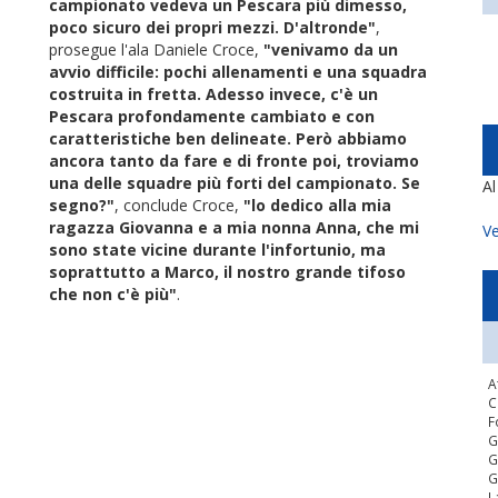
campionato vedeva un Pescara più dimesso,
poco sicuro dei propri mezzi. D'altronde"
,
prosegue l'ala Daniele Croce,
"venivamo da un
avvio difficile: pochi allenamenti e una squadra
costruita in fretta. Adesso invece, c'è un
Pescara profondamente cambiato e con
caratteristiche ben delineate. Però abbiamo
ancora tanto da fare e di fronte poi, troviamo
una delle squadre più forti del campionato. Se
A
segno?"
, conclude Croce,
"lo dedico alla mia
ragazza Giovanna e a mia nonna Anna, che mi
Ve
sono state vicine durante l'infortunio, ma
soprattutto a Marco, il nostro grande tifoso
che non c'è più"
.
A
C
F
G
G
G
L